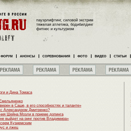
пауэрлифтинг, силовой экстрим
тяжелая атлетика, бодибилдинг
фитнес и культуризм
ФОРУМ
АНОНСЫ
СОРЕВНОВАНИЯ
ФОТО
ВИДЕО
СТАТЬИ
ги и Дина Томаса
 Емельяненко
верен в Саше, в его способностях и таланте»
 с Александром Дмитренко?
ния Шейна Мозли в приеме допинга
 не выйдет на ринг против Владимира»
ксеем Кузиемским
ус и лжец