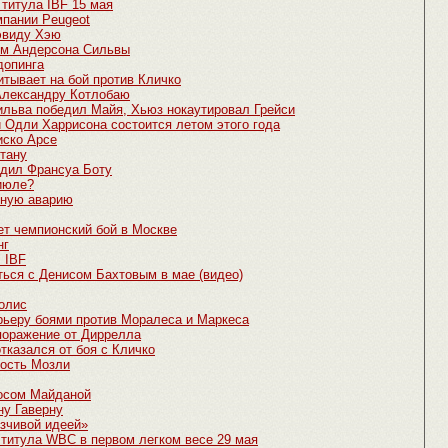
титула IBF 15 мая
мпании Peugeot
эвиду Хэю
ем Андерсона Сильвы
допинга
тывает на бой против Кличко
 Александру Котлобаю
Сильва победил Майя, Хьюз нокаутировал Грейси
 Одли Харрисона состоится летом этого года
иско Арсе
тану
дил Франсуа Боту
 июле?
ьную аварию
т чемпионский бой в Москве
нг
 IBF
ться с Денисом Бахтовым в мае (видео)
олис
рьеру боями против Моралеса и Маркеса
поражение от Диррелла
тказался от боя с Кличко
ность Мозли
косом Майданой
ну Гаверну
язчивой идеей»
 титула WBC в первом легком весе 29 мая