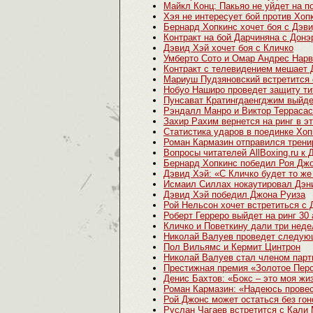
Майкл Конц: Пакьяо не уйдет на п
Хэя не интересует бой против Хоп
Бернард Хопкинс хочет боя с Дэв
Контракт на бой Дарчиняна с Донэ
Дэвид Хэй хочет боя с Кличко
Умберто Сото и Омар Андрес Нарв
Контракт с телевидением мешает 
Мариуш Пудзяновский встретится
Нобуо Наширо проведет защиту ти
Пунсават Кратингдаенгджим выйдет
Рэндалл Манро и Виктор Террасас
Захир Рахим вернется на ринг в э
Статистика ударов в поединке Хо
Роман Кармазин отправился трени
Вопросы читателей AllBoxing.ru к
Бернард Хопкинс победил Роя Дж
Дэвид Хэй: «С Кличко будет то же
Исмаил Силлах нокаутировал Дэн
Дэвид Хэй победил Джона Руиза
Рой Нельсон хочет встретиться с
Роберт Герреро выйдет на ринг 30
Кличко и Поветкину дали три неде
Николай Валуев проведет следую
Пол Вильямс и Кермит Цинтрон
Николай Валуев стал членом парт
Престижная премия «Золотое Перо
Денис Бахтов: «Бокс – это моя жиз
Роман Кармазин: «Надеюсь провест
Рой Джонс может остаться без гон
Руслан Чагаев встретится с Кали