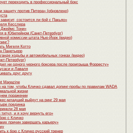
рует переходить в профессиональный бокс
и защиту против Питера» (обновлено)
уста
зависит, состоится ли бой с Пакьяо»
келя Кесслера
 Джеймс Тони»
ля в Юбилейном (Санкт-Петербург)
ивной комиссии штата Нью-Йорк (видео)
ринг?
ть Мигеля Котто
н Панетьерр
ганде ходьбы и автомобильных гонках (видео)
нкт-Петербург)
дил ни одного черного боксера после проигрыша Форресту»
усаси и Лаваля
цевать друг другу
t Magazine
 на том, чтобы Кличко сдавал допинг-пробы по правилам WADA
рмальной жизни
днем поражении
кес-младший выйдут на ринг 29 мая
тыре поединка
Бринкли 28 мая
титул, и я хочу вернуть его»
бою с Кличко
аких причин завершать карьеру»
аку
ить к бою с Кличко русский тренер