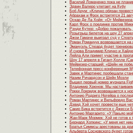
Василий Ломаченко пока не плани
Эдвин Валеро улетает на Кубу
Боб Арум: «Кличко обязан провест
Абрахам и Фрох встретятся 21 авг
Оскар Де Ла Хойя: «От Мейвезера 
Карл Фрох о поединке против Мик
Рэнди Кутюр: «Добро пожаловать,
Розыгрыш билетов на шоу 27 апре
Джои Гамаче выиграл суд у Спорт
Роман Романчук возвращается на 
Эмануэль Стюард будет тренирова
И снова Владимир Кличко и Хайде
Лейла Али примет участие в пропа
Шоу 17 апреля в Гигант-Холле (Са
Мейвезер-старший: «Шейн не побе
Телефонная пресс-конференция М
Завек и Мартинес пообещали стан
Назим Ричардсон и Шейн Мозли
Вышел первый номер журнала Figh
Владимир Хрюнов: Мы настаиваем
Рокки Локридж возвращается к но
Антонио Родриго Ногейра о после
Роман Мартинес и Вильфредо Вас
Дэвид Хэй хочет провести еще че
Cакио Бика встретится с Джесси 
Антонио Маргарито: «У Пакьяо мой 
Жан-Марк Мормек: Хэй не готов к 
Бернард Хопкинс: «У меня нет ник
Братья Симмсы арестованы за др
Альберта Сосновского будет готов