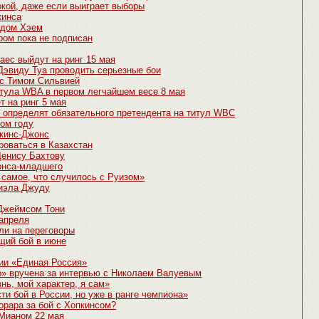
окой, даже если выиграет выборы
кинса
идом Хэем
ром пока не подписан
аес выйдут на ринг 15 мая
Дэвиду Туа проводить серьезные бои
 с Тимом Сильвией
тула WBA в первом легчайшем весе 8 мая
 на ринг 5 мая
 определят обязательного претендента на титул WBC
том году
пкинс-Джонс
роваться в Казахстан
 Денису Бахтову
онса-младшего
 самое, что случилось с Руизом»
иэла Джуду
 Джеймсом Тони
 апреля
ли на переговоры
щий бой в июне
ии «Единая Россия»
» вручена за интервью с Николаем Валуевым
нь, мой характер, я сам»
и бой в России, но уже в ранге чемпиона»
орара за бой с Хопкинсом?
 Мианом 22 мая