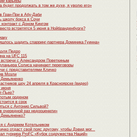
ии карьеры
 будет продолжать в том же духе, я уволю его»
в Гран-При в Абу-Даби
ь школу бокса в Сочи
 контракт с Доном Кингом
вестр встретятся 5 июня в Нойбранденбурге?
иаку
ишлось щадить спарринг-партнера Доминика Гуинна»
аэля Педро
на на UFC 115
 встречи с Александром Поветкиным
дланьера Солиса начинают переговоры
ечи с представителями Кличко
ив Мозли
с Демьяненко
астников шоу 24 апреля в Красноярске (видео)
2 июня
нт-Пьер?
лотым орденом
стоится в срок
ться с Антонио Сильвой?
 в очередной раз недооценили»
 Демьяненко?
ся с Андреем Котельником
чко отдаст свой пояс другому, чтобы Дэвид мог...
нал турнира ProFC «Кубок содружества Наций»