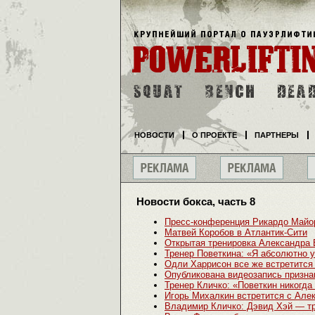
НОВОСТИ
О ПРОЕКТЕ
ПАРТНЕРЫ
Новости бокса, часть 8
Пресс-конференция Рикардо Майор
Матвей Коробов в Атлантик-Сити
Открытая тренировка Александра
Тренер Поветкина: «Я абсолютно у
Одли Харрисон все же встретится
Опубликована видеозапись призна
Тренер Кличко: «Поветкин никогда
Игорь Михалкин встретится с Але
Владимир Кличко: Дэвид Хэй — тр