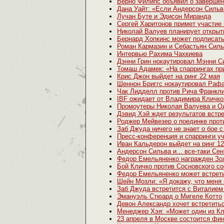
Верно Филипс объявил о завершен
Дана Уайт: «Если Андерсон Сильва
Лучан Буте и Эдисон Миранда
Сергей Харитонов примет участие 
Николай Валуев планирует открыт
Бернард Хопкинс может подписать
Роман Кармазин и Себастьян Силь
Интервью Рахима Чахкиева
Дэнни Грин нокаутировал Мэнни С
Томаш Адамек: «На спаррингах пр
Крис Джон выйдет на ринг 22 мая
Шеннон Бриггс нокаутировал Раф
Чак Лидделл против Рича Франкли
IBF ожидает от Владимира Кличко
Промоутеры Николая Валуева и О
Дэвид Хэй ждет результатов встр
Роджер Мейвезер о поединке прот
Заб Джуда ничего не знает о бое 
Пресс-конференция и спарринги уч
Иван Кальдерон выйдет на ринг 1
Андерсон Сильва и... все-таки Се
Федор Емельяненко награжден Зо
Бой Кличко против Сосновского со
Федор Емельяненко может встрети
Шейн Мозли: «Я докажу, что меня
Заб Джуда встретится с Виталием
Эмануэль Стюард о Мигеле Котто
Девон Александр хочет встретить
Менеджер Хэя: «Может один из Кли
23 апреля в Москве состоится фи