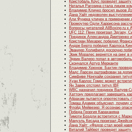
Кристобаль Крус проведет защиту 
Наталья Рагозина стала лицом ко
Владимир Кличко бросил вызов Д
Дана Уайт недоволен выступлени
Али Фунека уличен в применении 
Промоутер Одли Харрисона рассчи
Вопросы читателей AllBoxing.ru к
UFC 112: Пенн проиграл Эдгару, 
Поединок Александра Дмитренко и
Кристиан Михарес победил Франс
Андре Берто победил Карлоса Кин
Эвандер Холифилд досрочно побе
Эрик Моралес вернется на ринг в
Эдвин Валеро попал в автомобил
Скончался Артур Мерканте
Владимир Хрюнов: Бахтин проведе
Мадс Ларсен оштрафован за допи
Симфиве Нонгкайи сохранил титул
Хуан Карлос Гомес может встрети
Ян Завек отстоял титул IBF
WBC назначил поединок Валуев-С
Хаттону предлагают завершить ка
Абрахам пытается опротестовать 
Томаш Адамек объяснил, почему о
Флойд Мейвезер: Я осознаю опас
Победа Георгия Караханяна
Тимоти Брэдли встретится с Мар
Мануэль Кесада проиграл Джейсо
Дана Уайт: «Федор стал моей нав
Виталий Тайберт проведет защиту