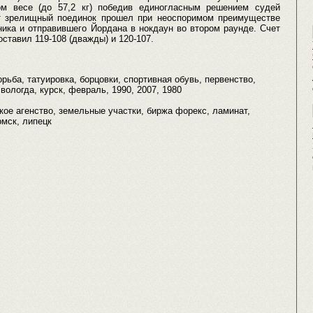
м весе (до 57,2 кг) победив единогласным решением cудей
т зрелищный поединок прошел при неоспоримом преимуществе
ника и отправившего Йордана в нокдаун во втором раунде. Cчет
ставил 119-108 (дважды) и 120-107.
рьба, татуировка, борцовки, спортивная обувь, первенство,
вологда, курск, февраль, 1990, 2007, 1980
кое агенство, земельные участки, биржа форекс, ламинат,
омск, липецк