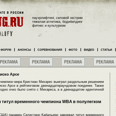
пауэрлифтинг, силовой экстрим
тяжелая атлетика, бодибилдинг
фитнес и культуризм
ФОРУМ
АНОНСЫ
СОРЕВНОВАНИЯ
ФОТО
ВИДЕО
СТАТЬИ
иско Арсе
- чемпион мира Кристиан Михарес выиграл раздельным решением
иско Арсе в рейтинговом двенадцатираундовом поединке. Также
 одно очко было снято с Михареса, а в двенадцатом идентичной
л титул временного чемпиона WBA в полулегком
 США) панамец Селестино Кабальеро завоевал титул временного