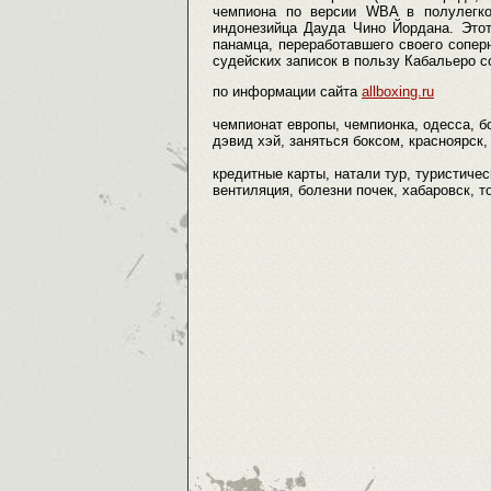
чемпиона по версии WBA в полулегко
индонезийца Дауда Чино Йордана. Это
панамца, переработавшего своего сопер
судейских записок в пользу Кабальеро со
по информации сайта
allboxing.ru
чемпионат европы, чемпионка, одесса, бо
дэвид хэй, заняться боксом, красноярск, 
кредитные карты, натали тур, туристичес
вентиляция, болезни почек, хабаровск, т