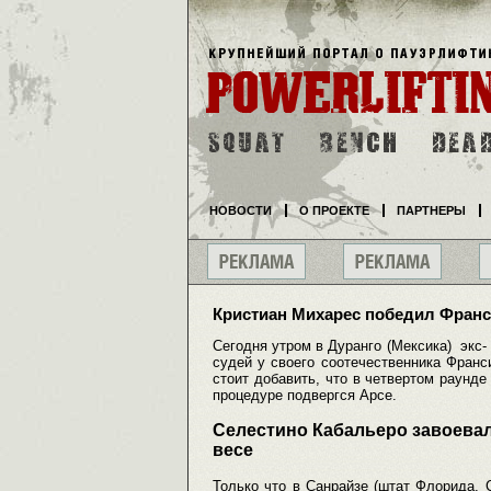
НОВОСТИ
О ПРОЕКТЕ
ПАРТНЕРЫ
Кристиан Михарес победил Франс
Сегодня утром в Дуранго (Мексика) экс
судей у своего соотечественника Франс
стоит добавить, что в четвертом раунде
процедуре подвергся Арсе.
Cелестино Кабальеро завоева
весе
Только что в Санрайзе (штат Флорида,