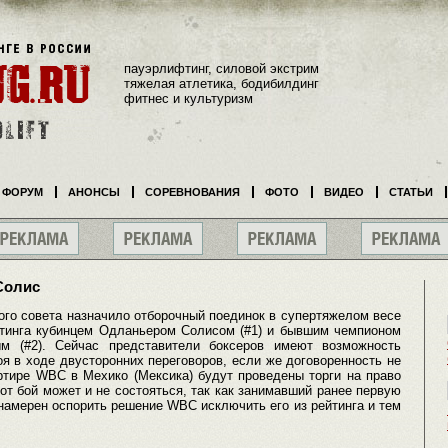
пауэрлифтинг, силовой экстрим
тяжелая атлетика, бодибилдинг
фитнес и культуризм
ФОРУМ
АНОНСЫ
СОРЕВНОВАНИЯ
ФОТО
ВИДЕО
СТАТЬИ
Солис
ого совета назначило отборочный поединок в супертяжелом весе
тинга кубинцем Одланьером Солисом (#1) и бывшим чемпионом
 (#2). Сейчас представители боксеров имеют возможность
я в ходе двусторонних переговоров, если же договоренность не
артире WBC в Мехико (Мексика) будут проведены торги на право
тот бой может и не состояться, так как занимавший ранее первую
намерен оспорить решение WBC исключить его из рейтинга и тем