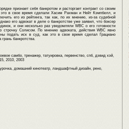
рядке признает себя банкротом и расторгает контракт со своим
 это в свое время сделали Хасим Рахман и Нейт Кэмпбелл, и
чить его из рейтинга, так как, по их мнению, из-за судебной
нако его адвокат в деле о банкротстве уже заявил, что боксер
единок, и они несколько раз уведомляли WBC о его готовности
ую строчку Солисом. По мнению адвоката, действия WBC явно
ны подать иск в суд, как это в свое время сделал Грациано
 грань банкротства.
боевое самбо, тренажер, татуировка, первенство, спб, дэвид хэй,
15, 2010, 2003
негурочка, домашний кинотеатр, ландшафтный дизайн, рено,