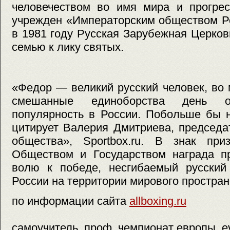
человечеством во имя мира и прогр
учрежден «Императорским обществом Ро
в 1981 году Русская Зарубежная Церко
семью к лику святых.
«Федор — великий русский человек, во
смешанные единоборства день 
популярность в России. Побольше бы 
цитирует Валерия Дмитриева, председа
общества», Sportbox.ru. В знак при
Обществом и Государством награда п
волю к победе, несгибаемый русский
России на территории мирового простран
по информации сайта
allboxing.ru
самоучитель, проф, чемпионат европы, ev