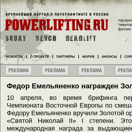
пауэрл
тяжела
фитнес
НОВОСТИ
О ПРОЕКТЕ
ПАРТНЕРЫ
ФОРУМ
АНОНСЫ
СОР
Федор Емельяненко награжден Зо
10 апреля, во время брифинга пе
Чемпионата Восточной Европы по смеш
Федору Емельяненко вручили Золотой о
«Святой Николай II» I степени. Э
международная награда за выдающие