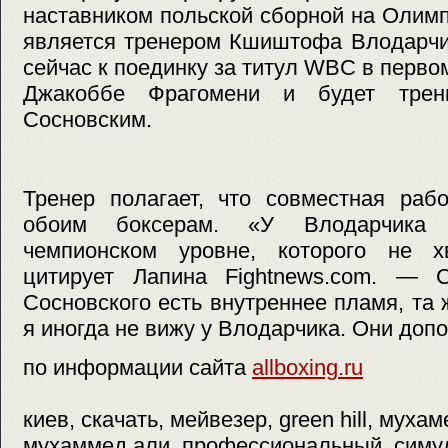
наставником польской сборной на Олим
является тренером Кшиштофа Влодарчик
сейчас к поединку за титул WBC в перво
Джакоббе Фрагомени и будет трен
Сосновским.
Тренер полагает, что совместная раб
обоим боксерам. «У Влодарчика
чемпионском уровне, которого не х
цитирует Лапина Fightnews.com. — 
Сосновского есть внутреннее пламя, та 
я иногда не вижу у Влодарчика. Они допо
по информации сайта
allboxing.ru
киев, скачать, мейвезер, green hill, мухам
мухаммед али, профессиональный, симуля