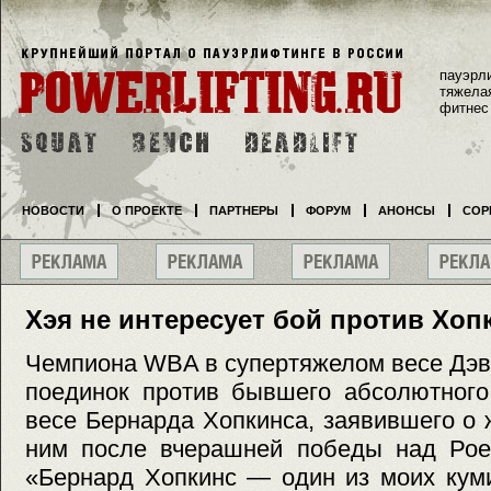
пауэрл
тяжела
фитнес
НОВОСТИ
О ПРОЕКТЕ
ПАРТНЕРЫ
ФОРУМ
АНОНСЫ
СОР
Хэя не интересует бой против Хоп
Чемпиона WBA в супертяжелом весе Дэв
поединок против бывшего абсолютного
весе Бернарда Хопкинса, заявившего о 
ним после вчерашней победы над Ро
«Бернард Хопкинс — один из моих кум