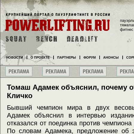
пауэрл
тяжела
фитнес
НОВОСТИ
О ПРОЕКТЕ
ПАРТНЕРЫ
ФОРУМ
АНОНСЫ
СОР
Томаш Адамек объяснил, почему от
Кличко
Бывший чемпион мира в двух весовы
Адамек объяснил в интервью издани
отказался от поединка против чемпион
По словам Адамека, предложение об э