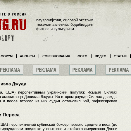
пауэрлифтинг, силовой экстрим
тяжелая атлетика, бодибилдинг
фитнес и культуризм
ФОРУМ
АНОНСЫ
СОРЕВНОВАНИЯ
ФОТО
ВИДЕО
СТАТЬИ
ниэла Джуду
да, CША) перспективный украинский полутяж Исмаил Силлах
ив американца Дэниэла Джуды. Во втором раунде Силлах дважды
н и после второго из них судья остановил бой, зафиксировав
и Переса
США) перспективный кубинский боксер первого среднего веса (до
ятираундовом поединке у опытного и стойкого американца Дэнни