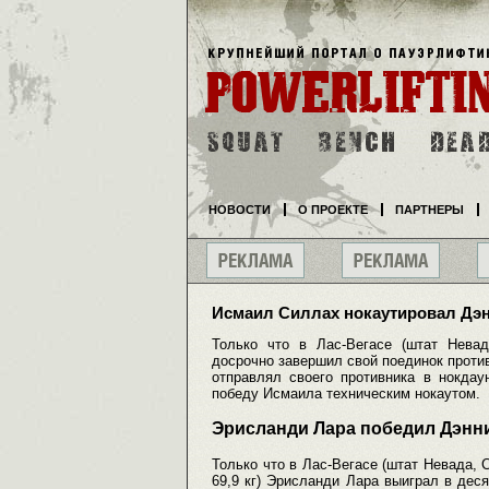
НОВОСТИ
О ПРОЕКТЕ
ПАРТНЕРЫ
Исмаил Силлах нокаутировал Дэ
Только что в Лас-Вегасе (штат Нева
досрочно завершил свой поединок прот
отправлял своего противника в нокдау
победу Исмаила техническим нокаутом.
Эрисланди Лара победил Дэнн
Только что в Лас-Вегасе (штат Невада, 
69,9 кг) Эрисланди Лара выиграл в дес