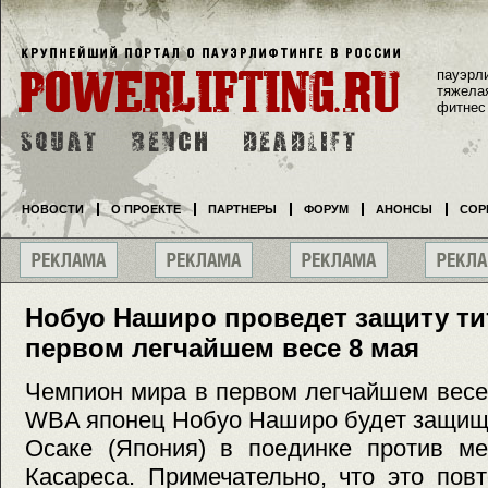
пауэрл
тяжела
фитнес
НОВОСТИ
О ПРОЕКТЕ
ПАРТНЕРЫ
ФОРУМ
АНОНСЫ
СОР
Нобуо Наширо проведет защиту ти
первом легчайшем весе 8 мая
Чемпион мира в первом легчайшем весе (
WBA японец Нобуо Наширо будет защища
Осаке (Япония) в поединке против ме
Касареса. Примечательно, что это пов