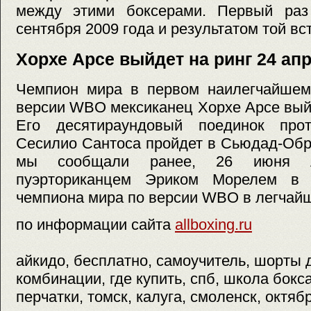
между этими боксерами. Первый раз
сентября 2009 года и результатом той вст
Хорхе Арсе выйдет на ринг 24 ап
Чемпион мира в первом наилегчайшем 
версии WBO мексиканец Хорхе Арсе выйд
Его десятираундовый поединок прот
Сесилио Сантоса пройдет в Сьюдад-Обре
мы сообщали ранее, 26 июня А
пуэрториканцем Эриком Морелем в 
чемпиона мира по версии WBO в легчайше
по информации сайта
allboxing.ru
айкидо, бесплатно, самоучитель, шорты дл
комбинации, где купить, спб, школа бокс
перчатки, томск, калуга, смоленск, октябр