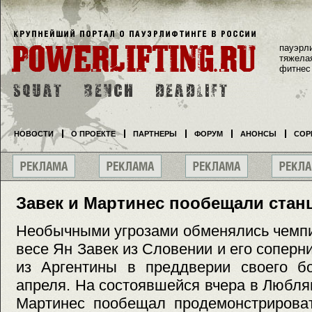
пауэрл
тяжела
фитнес
НОВОСТИ
О ПРОЕКТЕ
ПАРТНЕРЫ
ФОРУМ
АНОНСЫ
СОР
Завек и Мартинес пообещали станц
Необычными угрозами обменялись чемпи
весе Ян Завек из Словении и его сопер
из Аргентины в преддверии своего бо
апреля. На состоявшейся вчера в Любл
Мартинес пообещал продемонстрироват