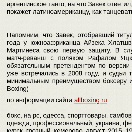
аргентинское танго, на что Завек ответил
покажет латиноамериканцу, как танцеват
Напомним, что Завек, отобравший титу
года у южноафриканца Айзека Хлатшве
Мартинеса свою первую защиту. В слу
матч-реванш с поляком Рафалом Яцк
обязательным претендентом по версии 
уже встречались в 2008 году, и судьи 
минимальным преимуществом боксеру и
Boxing)
по информации сайта
allboxing.ru
бокс, на pc, одесса, спорттовары, самбов
одежда, профессиональный, украина, фе
курск, грозный, кемерово, август, 2015, 1