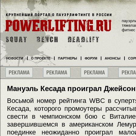
пауэрл
тяжела
фитнес
НОВОСТИ
О ПРОЕКТЕ
ПАРТНЕРЫ
ФОРУМ
АНОНСЫ
СОР
Мануэль Кесада проиграл Джейсон
Восьмой номер рейтинга WBC в суперт
Кесада, которого промоутеры рассчиты
свести в чемпионском бою с Виталие
завершившемся в американском Лемур
поединке неожиданно проиграл мало