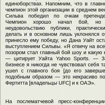
единоборствах. Напомним, что в глав
чемпион этой организации в среднем вес
Сильва победил по очкам претенд
Чемпион хорошо начал бой, но 
неудовольствию публики, практическ
делать и в основном лишь уклонялся о
принесло ему победу, но Дана Уайт ос
выступлением Сильвы. «Я отвечу на все
позором стал главный бой шоу и какую 
— цитирует Уайта Yahoo Sports. — З
бизнесе я никогда не чувствовал себя т
ушел с главного боя [до его заверше
подобным образом — это некрасиво по
Фертитта [владельцы UFC] и к ОАЭ».
На послематчевой пресс-конференци