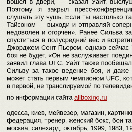
вошел в двери, — сказал Уайт, выслу
Поэтому я закрыл пресс-конференц
слушать эту чушь. Если ты настолько т
Тайсоном — выходи и отправляй соперн
недоволен и огорчен». Ранее Сильва з
спуститься в полусредний вес и встрет
Джорджем Сент-Пьером, однако сейчас У
боя не будет. «Он не заслуживает поеди
заявил глава UFC. Уайт также пообещал
Сильву за такое ведение боя, и даже 
может стать первым чемпионом UFC, ко
в первой, не транслируемой по телевиде
по информации сайта
allboxing.ru
одесса, киев, мейвезер, магазин, картинк
федерация, тренер, женский бокс, бои та
москва, салехард, октябрь, 1999, 1983, 1