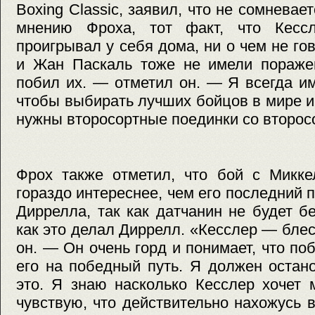
Boxing Classic, заявил, что не сомневае
мнению Фроха, тот факт, что Кесс
проигрывал у себя дома, ни о чем не го
и Жан Паскаль тоже не имели поражен
побил их. — отметил он. — Я всегда и
чтобы выбирать лучших бойцов в мире и
нужны второсортные поединки со второс
Фрох также отметил, что бой с Микке
гораздо интереснее, чем его последний 
Диррелла, так как датчанин не будет бе
как это делал Диррелл. «Кесслер — бле
он. — Он очень горд и понимает, что по
его на победный путь. Я должен остан
это. Я знаю насколько Кесслер хочет 
чувствую, что действительно нахожусь 