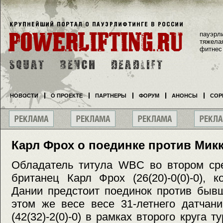
пауэрл
тяжела
фитнес
НОВОСТИ
О ПРОЕКТЕ
ПАРТНЕРЫ
ФОРУМ
АНОНСЫ
СОР
Карл Фрох о поединке против Мик
Обладатель титула WBC во втором сре
британец Карл Фрох (26(20)-0(0)-0), 
Дании предстоит поединок против быв
этом же весе весе 31-летнего датчан
(42(32)-2(0)-0) в рамках второго круга т