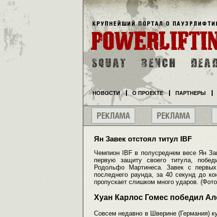
НОВОСТИ
О ПРОЕКТЕ
ПАРТНЕРЫ
Ян Завек отстоял титул IBF
Чемпион IBF в полусреднем весе Ян За
первую защиту своего титула, побед
Родольфо Мартинеса. Завек с первых
последнего раунда, за 40 секунд до ко
пропускает слишком много ударов. (Фото
Хуан Карлос Гомес победил Ал
Совсем недавно в Шверине (Германия) к