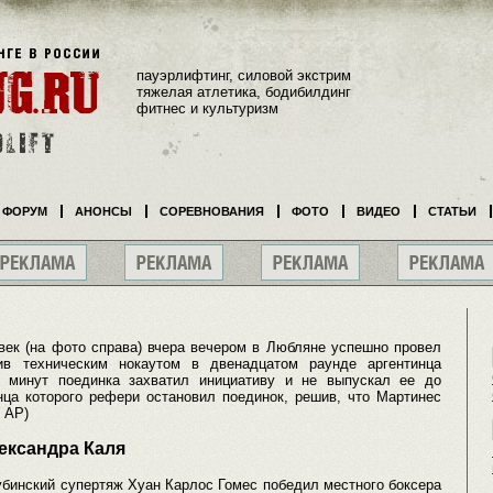
пауэрлифтинг, силовой экстрим
тяжелая атлетика, бодибилдинг
фитнес и культуризм
ФОРУМ
АНОНСЫ
СОРЕВНОВАНИЯ
ФОТО
ВИДЕО
СТАТЬИ
век (на фото справа) вчера вечером в Любляне успешно провел
ив техническим нокаутом в двенадцатом раунде аргентинца
 минут поединка захватил инициативу и не выпускал ее до
нца которого рефери остановил поединок, решив, что Мартинес
 AP)
ександра Каля
убинский супертяж Хуан Карлос Гомес победил местного боксера