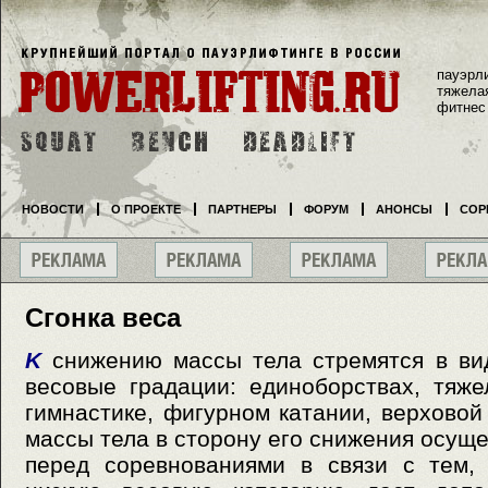
пауэрл
тяжела
фитнес
НОВОСТИ
О ПРОЕКТЕ
ПАРТНЕРЫ
ФОРУМ
АНОНСЫ
СОР
Сгонка веса
K
снижению массы тела стремятся в вид
весовые градации: единоборствах, тяже
гимнастике, фигурном катании, верховой 
массы тела в сторону его снижения осуще
перед соревнованиями в связи с тем,