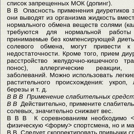
список запрещенных МОК (допинг).
В В
Опасность применения диуретиков з
они выводят из организма жидкость вмес
нормального обмена веществ солями (кал
требуются для нормальной работы 
принимаемые без компенсирующей диеты
солевого обмена, могут привести к
недостаточности. Кроме того, прием диу
расстройство желудочно-кишечного тра
понос), аллергические реакции, 
заболеваний. Можно использовать легки
растительного происхождения: укроп, 
березы и т. д.
В В В Применение слабительных средств
В В
Действительно, примените слабитель
солевых, значительно снижает вес.
В В В К соревнованиям необходимо <п
физическую <форму> спортсмена, но и мас
В В
Следует скорректировать привычки с