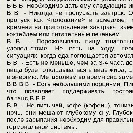
В В В Необходимо дать ему следующие и
В В
- Никогда не пропускать завтрак. 
пропуск как <голодание> и замедляет 
времени на приготовление завтрака, зам
коктейлем или питательным печеньем.
В В
- Пережевывать пищу тщательн
удовольствие. Не есть на ходу, пе
ситуациях, когда еда поглощается автома
В В
- Есть не меньше, чем за 3-4 часа д
пища будет откладываться в виде жира, 
в энергию. Метаболизм во время сна заме
В В В В - Есть небольшими порциями, Пи
что позволяет поддерживать постоя
баланс,В В В
В В
- Не пить чай, кофе {кофеин), тони
ночь, они мешают глубокому сну. Глубо
после засыпания необходим для правиль
гормональной системы.