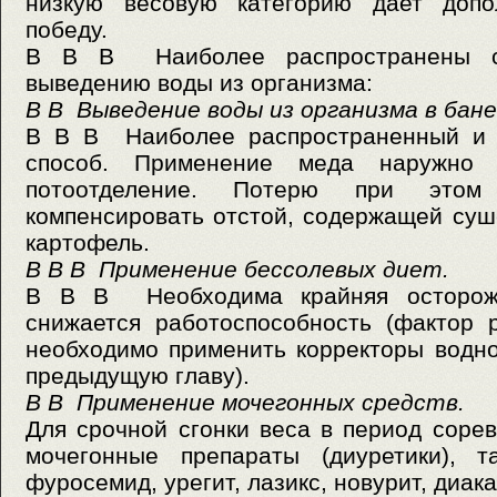
низкую весовую категорию дает доп
победу.
В В В Наиболее распространены с
выведению воды из организма:
В В
Выведение воды из организма в бане
В В В Наиболее распространенный и 
способ. Применение меда наружно 
потоотделение. Потерю при этом
компенсировать отстой, содержащей су
картофель.
В В В Применение бессолевых диет.
В В В Необходима крайняя осторожн
снижается работоспособность (фактор 
необходимо применить корректоры водно
предыдущую главу).
В В
Применение мочегонных средств.
Для срочной сгонки веса в период соре
мочегонные препараты (диуретики), та
фуросемид, урегит, лазикс, новурит, диак