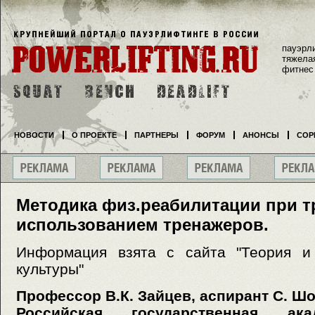
пауэрл
тяжела
фитнес
НОВОСТИ
О ПРОЕКТЕ
ПАРТНЕРЫ
ФОРУМ
АНОНСЫ
СОР
Методика физ.реабилитации при т
использованием тренажеров.
Информация взята с сайта "Теория и 
культуры"
Профессор В.К. Зайцев, аспирант С. Ш
Российская государственная ак