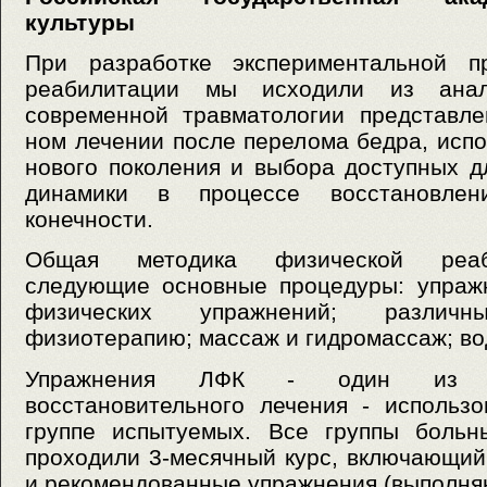
культуры
При разработке экспериментальной п
реабилитации мы исходили из ана
современной травматологии представле
ном лечении после перелома бедра, исп
нового поколения и выбора доступных д
динамики в процессе восстановле
конечности.
Общая методика физической реаб
следующие основные процедуры: упраж
физических упражнений; различ
физиотерапию; массаж и гидромассаж; во
Упражнения ЛФК - один из о
восстановительного лечения - использ
группе испытуемых. Все группы больн
проходили 3-месячный курс, включающий
и рекомендованные упражнения (выполняю