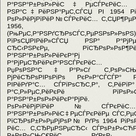
Р°РЅР°Р±РѕР»РёС‡РµСЃРєРёС… СЃ
РЅР°С‡РёРЅР°РµС‚СЃСЏ РІ 1954 Рі
РѕР»РёРјРїРёР№СЃРєРёС… С‚СЏР¶РµР»Р
1956, Р”РёР°РЅ
(РњРµС‚Р°РЅРґСЂРѕСЃС‚РµРЅРѕР»Рѕ
РїРѕСЏРІРёР»СЃСЏ РЅР° Р°РјРµС
СЂС‹РЅРєРµ, РїСЂРѕР»РѕР¶
Р°РЅР°Р±РѕР»РёРєР°Рј
Р°РјРµСЂРёРєР°РЅСЃРєРёС… 
РџРѕРЅР°С‡Р°Р»Сѓ С‚РѕР»СЊРє
РјРёСЂРѕРІРѕРіРѕ РєР»Р°СЃСЃР° 
РІРёРґР°С… СЃРїРѕСЂС‚Р°, С‚РёРї
Р°С‚Р»РµС‚РёРєРё РїРѕР»СЊР
Р°РЅР°Р±РѕР»РёРєР°РјРё
РѕР»РёРјРїРёР№СЃРєРёС… Р
Р°РЅР°Р±РѕР»РёС‡РµСЃРєРёРµ СЃС‚Рµ
РїСЂРѕР±Р»РµРјРѕР№ РґРѕ 1964 РіРѕРґ
РёС… С‚СЂРµРЅРµСЂС‹ СЃРѕР±Р»СЋР
Р±РѕР»СЊС€РёС… РґРѕР· 