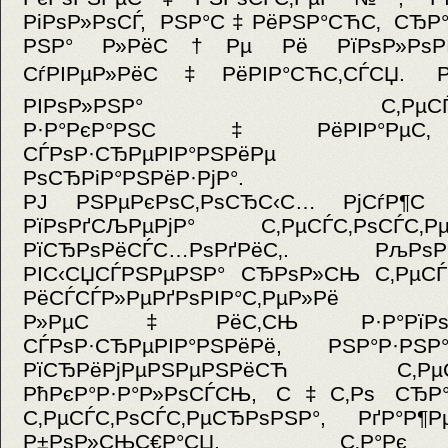
РіРѕР»РѕСЃ, РЅР°С‡РёРЅР°СЋС‚ СЂР°
РЅР° Р»РёС†Рµ Рё РїРѕР»РѕРІС
СѓРІРµР»РёС‡РёРІР°СЋС‚СЃСЏ. Р
РІРѕР»РЅР° С‚РµСЃС‚РѕС
Р·Р°РєР°РЅС‡РёРІР°РµС‚ Р
СЃРѕР·СЂРµРІР°РЅРёРµ РјС
РѕСЂРіР°РЅРёР·РјР°.
РЈ РЅРµРєРѕС‚РѕСЂС‹С… РјСѓР¶С
РїРѕРґСЉРµРјР° С‚РµСЃС‚РѕСЃС
РїСЂРѕРёСЃС…РѕРґРёС‚. РљРѕ
РІС‹СЏСЃРЅРµРЅР° СЂРѕР»СЊ С‚РµСЃС
РёСЃСЃР»РµРґРѕРІР°С‚РµР»Рё 
Р»РµС‡РёС‚СЊ Р·Р°РїРѕР·
СЃРѕР·СЂРµРІР°РЅРёРё, РЅР°
РїСЂРёРјРµРЅРµРЅРёСЋ С‚РµСЃС
РћРєР°Р·Р°Р»РѕСЃСЊ, С‡С‚Рѕ СЂР°Р
С‚РµСЃС‚РѕСЃС‚РµСЂРѕРЅР°, РґР
Р±РѕР»СЊС€Р°СЏ, С‚Р°Рє