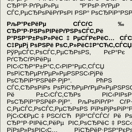
СЂР°Р·РґРµР»Рµ "Р’РѕР·Рґ
СЃС‚РµСЂРѕРёРґРѕРІ РЅР° РѕСЂРіР°РЅРё
РљР°РєРёРµ СЃСѓС‰РµС
СЂР°Р·РЅРѕРІРёРґРЅРѕСЃС‚Рё
Р°РЅР°Р±РѕР»РёС‡РµСЃРєРёС… СЃС‚
С‡РµРј РѕРЅРё РѕС‚Р»РёС‡Р°СЋС‚СЃСЏ
РўРµСЃС‚РѕСЃС‚РµСЂРѕРЅ, РєР°Р
РґСЂСѓРіРёРµ РіРѕС
РІС‹СЂР°Р±Р°С‚С‹РІР°РµС‚СЃ
РѕРїСЂРµРґРµР»РµРЅРЅС‹РјРё 
РѕСЂРіР°РЅРёР·РјР°. РћРЅ РІ
СЃС‚СЂРѕРіРѕ РѕРїСЂРµРґРµР»РµРЅРЅ
Рё Р±С‹СЃС‚СЂРѕ РІС‹РІРѕР
РѕСЂРіР°РЅРёР·РјР°. РљРѕРіРґР° Сѓ
С‚РµСЃС‚РѕСЃС‚РµСЂРѕРЅ РїРѕРјРѕРіР°
РјС‹С€РµС‡РЅСѓСЋ РјР°СЃСЃСѓ Рё Рѕ
СЂР°Р·РІРёС‚РёРµ РІС‚РѕСЂРёС‡РЅС
РїРѕР»РѕРІС‹С… РїСЂРёР·РЅР°РєР