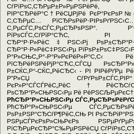
СѓРїРѕС‚СЂРµР±Р»РµРЅРёРё, С
РІР°СЂРёР°С†РёСЏРјРё РєР°РєРѕР№-
С‚СЂРµС… РїСЂРѕРёР·РІРѕРґРЅС‹С…
С‚РµСЃС‚РѕСЃС‚РµСЂРѕРЅР°.
РїРѕСЃС‚СѓРїР°СЋС‚ РІ Рѕ
СЂР°Р·Р»РёС‡РЅС‹Рј РѕР±СЂР°Р·
СЂР°Р·Р»РёС‡РЅС‹Рµ РїРѕР±РѕС‡РЅС‹Рµ
Р°Р»СЊС„Р°-Р°Р»РєРёР»Р°С‚С‹ Р
РїСЂРёРЅРёРјР°СЋС‚СЃСЏ РѕСЂР°
Р±СЌС‚Р°-СЌС„РёСЂС‹ - РІ РІРёРґРµ
Р”Р»СЏ СѓРґРѕР±СЃС‚
РєР»Р°СЃСЃРёС„РёС†РёСЂСѓС
РѕСЂР°Р»СЊРЅС‹Рµ Рё РёРЅСЉРµРєС†
РћСЂР°Р»СЊРЅС‹Рµ СЃС‚РµСЂРѕРёРґС
РћСЂР°Р»СЊРЅС‹Рµ СЃС‚РµСЂРѕР
РѕР±РЅР°СЂСѓР¶РёС‚СЊ РІ РѕСЂРіР°РЅ
РЅРµСЃРєРѕР»СЊРєРѕ РЅРµРґРµ
РїСЂРµРєСЂР°С‰РµРЅРёСЏ СѓРїРѕС‚СЂ