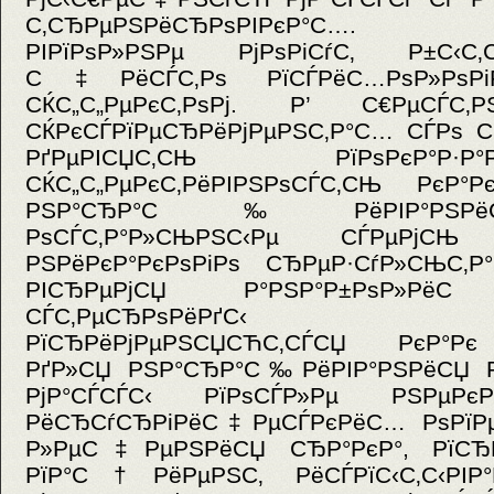
С‚СЂРµРЅРёСЂРѕРІРєР°С…. Р
РІРїРѕР»РЅРµ РјРѕРіСѓС‚ Р±С‹С‚
С‡РёСЃС‚Рѕ РїСЃРёС…РѕР»РѕР
СЌС„С„РµРєС‚РѕРј. Р’ С€РµСЃ
СЌРєСЃРїРµСЂРёРјРµРЅС‚Р°С… СЃРѕ С
РґРµРІСЏС‚СЊ РїРѕРєР°Р
СЌС„С„РµРєС‚РёРІРЅРѕСЃС‚СЊ РєР°Р
РЅР°СЂР°С‰РёРІР°РЅРёСЏ
РѕСЃС‚Р°Р»СЊРЅС‹Рµ СЃРµРјС
РЅРёРєР°РєРѕРіРѕ СЂРµР·СѓР»СЊС‚Р°
РІСЂРµРјСЏ Р°РЅР°Р±РѕР»Р
СЃС‚РµСЂРѕРёРґС‹ С
РїСЂРёРјРµРЅСЏСЋС‚СЃСЏ РєР°Рє
РґР»СЏ РЅР°СЂР°С‰РёРІР°РЅРёСЏ
РјР°СЃСЃС‹ РїРѕСЃР»Рµ РЅРµР
РёСЂСѓСЂРіРёС‡РµСЃРєРёС… РѕР
Р»РµС‡РµРЅРёСЏ СЂР°РєР°, РїСЂ
РїР°С†РёРµРЅС‚ РёСЃРїС‹С‚С‹РІР°