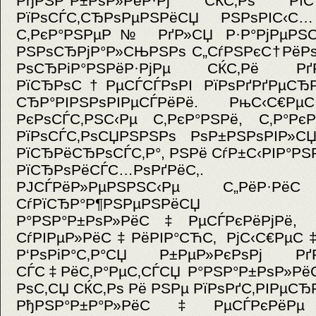
РђРЅР°Р±РѕР»РёР·Рј СЌС‚Рѕ
РїРѕСЃС‚СЂРѕРµРЅРёСЏ РЅРѕРІС‹С
С‚РєР°РЅРµР№ РґР»СЏ Р·Р°РјРµРЅС
РЅРѕСЂРјР°Р»СЊРЅРѕ С„СѓРЅРєС†Рё
РѕСЂРіР°РЅРёР·РјРµ СЌС‚Рё РґР
РїСЂРѕС†РµСЃСЃРѕРІ РїРѕРґРґРµСЂР
СЂР°РІРЅРѕРІРµСЃРёРё. РњС‹
РєРѕСЃС‚РЅС‹Рµ С‚РєР°РЅРё, С‚Р°РєР
РїРѕСЃС‚РѕСЏРЅРЅРѕ РѕР±РЅРѕРІР»
РїСЂРёСЂРѕСЃС‚Р°, РЅРё СѓР±С‹РІР°РЅ
РїСЂРѕРёСЃС…РѕРґРёС‚.
РЈСЃРёР»РµРЅРЅС‹Рµ С„РёР·
СѓРїСЂР°Р¶РЅРµРЅРёСЏ СЏР
Р°РЅР°Р±РѕР»РёС‡РµСЃРєРёРјРё, Р
СѓРІРµР»РёС‡РёРІР°СЋС‚ РјС‹С€РµС‡
Р‘РѕРіР°С‚Р°СЏ Р±РµР»РєРѕРј Рґ
СЃС‡РёС‚Р°РµС‚СЃСЏ Р°РЅР°Р±РѕР»
РѕС‚СЏ СЌС‚Рѕ Рё РЅРµ РїРѕРґС‚РІРµСЂ
РђРЅР°Р±Р°Р»РёС‡РµСЃРєРёРµ 