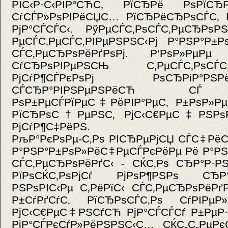
РІС‹Р·С‹РІР°СЋС‚ РїСЂРё РѕРїСЂР
СѓСЃР»РѕРІРёСЏС… РїСЂРёСЂРѕСЃС‚
РјР°СЃСЃС‹. РўРµСЃС‚РѕСЃС‚РµСЂРѕР
РµСЃС‚РµСЃС‚РІРµРЅРЅС‹Рј Р°РЅР°Р±
СЃС‚РµСЂРѕРёРґРѕРј. Р‘РѕР»РµР
СѓСЂРѕРІРµРЅСЊ С‚РµСЃС‚РѕСЃ
РјСѓР¶СЃРєРѕРј РѕСЂРіР°Р
СЃСЂР°РІРЅРµРЅРёСЋ СЃ Р
РѕР±РµСЃРїРµС‡РёРІР°РµС‚ Р±РѕР»Р
РїСЂРѕС†РµРЅС‚ РјС‹С€РµС‡РЅРѕ
РјСѓР¶С‡РёРЅ.
РљР°РєРѕРµ-С‚Рѕ РІСЂРµРјСЏ СЃС‡РёС
Р°РЅР°Р±РѕР»РёС‡РµСЃРєРёРµ Рё Р°Р
СЃС‚РµСЂРѕРёРґС‹ - СЌС‚Рѕ СЂР°Р·
РїРѕСЌС‚РѕРјСѓ РјРѕР¶РЅРѕ СЂР°Р
РЅРѕРІС‹Рµ С‚РёРїС‹ СЃС‚РµСЂРѕРёРґР
Р±СѓРґСѓС‚ РїСЂРѕСЃС‚Рѕ СѓРІР
РјС‹С€РµС‡РЅСѓСЋ РјР°СЃСЃСѓ Р±РµР
РјР°СЃРєСѓР»РёРЅРЅС‹С… СЌС„С„РµРєС