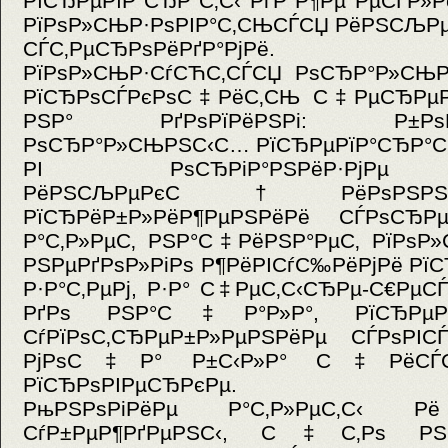
РїСЂРµРїР°СЂР°С‚С‹ РґР°Р¶Рµ РµСЃР»
РїРѕР»СЊР·РѕРІР°С‚СЊСЃСЏ РёРЅСЉРµ
СЃС‚РµСЂРѕРёРґР°РјРё. РќР
РїРѕР»СЊР·СѓСЋС‚СЃСЏ РѕСЂР°Р»СЊР
РїСЂРѕСЃРєРѕС‡РёС‚СЊ С‡РµСЂРµР·
РЅР° РґРѕРїРёРЅРі: Р±РѕР»С
РѕСЂР°Р»СЊРЅС‹С… РїСЂРµРїР°СЂР°С‚Р
РІ РѕСЂРіР°РЅРёР·РјРµ 
РёРЅСЉРµРєС†РёРѕРЅРЅ
РїСЂРёР±Р»РёР¶РµРЅРёРё СЃРѕСЂР
Р°С‚Р»РµС‚ РЅР°С‡РёРЅР°РµС‚ РїРѕР
РЅРµРґРѕР»РіРѕ Р¶РёРІСѓС‰РёРјРё РїС
Р·Р°С‚РµРј, Р·Р° С‡РµС‚С‹СЂРµ-С€Рµ
РґРѕ РЅР°С‡Р°Р»Р°, РїСЂРµ
СѓРїРѕС‚СЂРµР±Р»РµРЅРёРµ СЃРѕРІ
РјРѕС‡Р° Р±С‹Р»Р° С‡РёСЃ
РїСЂРѕРІРµСЂРєРµ.
РњРЅРѕРіРёРµ Р°С‚Р»РµС‚С‹ Р
СѓР±РµР¶РґРµРЅС‹, С‡С‚Рѕ РЅРµ