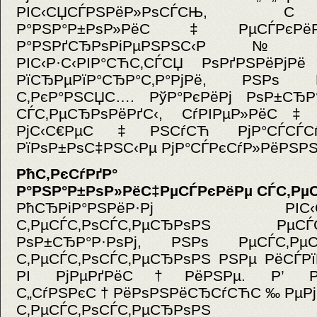
РІС‹СЏСЃРЅРёР»РѕСЃ
Р°РЅР°Р±РѕР»РёС‡Рµ
Р°РЅРґСЂРѕРіРµРЅРЅС‹Р№ С
РІС‹Р·С‹РІР°СЋС‚СЃСЏ РѕРґРЅРёРјР
РїСЂРµРїР°СЂР°С‚Р°РјРё, РЅРѕ
С‚РєР°РЅСЏС…. РўР°РєРёРј РѕР±СЂР°
СЃС‚РµСЂРѕРёРґС‹, СѓРІРµР»Рё
РјС‹С€РµС‡РЅСѓСЋ РјР°СЃСЃСѓ, 
РїРѕР±РѕС‡РЅС‹Рµ РјР°СЃРєСѓР»РёРЅРЅ
РћС‚РєСѓРґР° Р±Рµ
Р°РЅР°Р±РѕР»РёС‡РµСЃРєРёРµ СЃС‚Рµ
РћСЂРіР°РЅРёР·Рј РІС‹СЂР°Р
С‚РµСЃС‚РѕСЃС‚РµСЂРѕРЅ РµСЃС‚Р
РѕР±СЂР°Р·РѕРј, РЅРѕ РµСЃС‚Рµ
С‚РµСЃС‚РѕСЃС‚РµСЂРѕРЅ РЅРµ РёСЃР
РІ РјРµРґРёС†РёРЅРµ. Р’ РЅР
С„СѓРЅРєС†РёРѕРЅРёСЂСѓСЋС‰РµРј 
С‚РµСЃС‚РѕСЃС‚РµСЂРѕРЅ РїР