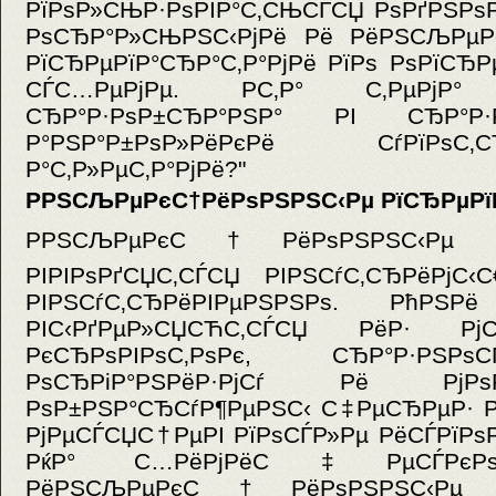
РїРѕР»СЊР·РѕРІР°С‚СЊСЃСЏ РѕРґРЅРѕ
РѕСЂР°Р»СЊРЅС‹РјРё Рё РёРЅСЉРµР
РїСЂРµРїР°СЂР°С‚Р°РјРё РїРѕ РѕРїС
СЃС…РµРјРµ. Р­С‚Р° С‚РµРјР° 
СЂР°Р·РѕР±СЂР°РЅР° РІ СЂР°Р·
Р°РЅР°Р±РѕР»РёРєРё СѓРїРѕС‚СЂ
Р°С‚Р»РµС‚Р°РјРё?"
РРЅСЉРµРєС†РёРѕРЅРЅС‹Рµ РїСЂРµРїР
РРЅСЉРµРєС†РёРѕРЅРЅС‹Рµ Р°
РІРІРѕРґСЏС‚СЃСЏ РІРЅСѓС‚СЂРёРј
РІРЅСѓС‚СЂРёРІРµРЅРЅРѕ. РћРЅРё
РІС‹РґРµР»СЏСЋС‚СЃСЏ РёР·
РєСЂРѕРІРѕС‚РѕРє, СЂР°Р·РЅР
РѕСЂРіР°РЅРёР·РјСѓ Рё РјРѕ
РѕР±РЅР°СЂСѓР¶РµРЅС‹ С‡РµСЂРµР· 
РјРµСЃСЏС†РµРІ РїРѕСЃР»Рµ РёСЃРїРѕ
РќР° С…РёРјРёС‡РµСЃРєРѕР
РёРЅСЉРµРєС†РёРѕРЅРЅС‹Рµ Рї