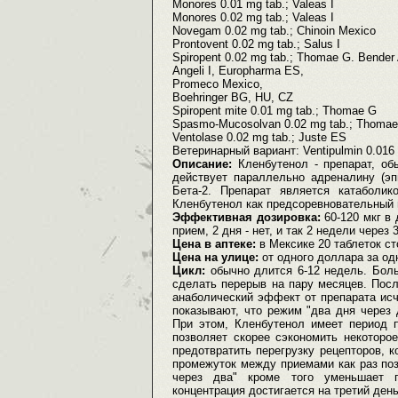
Monores 0.01 mg tab.; Valeas I
Monores 0.02 mg tab.; Valeas I
Novegam 0.02 mg tab.; Chinoin Mexico
Prontovent 0.02 mg tab.; Salus I
Spiropent 0.02 mg tab.; Thomae G. Bender
Angeli I, Europharma ES,
Promeco Mexico,
Boehringer BG, HU, CZ
Spiropent mite 0.01 mg tab.; Thomae G
Spasmo-Mucosolvan 0.02 mg tab.; Thoma
Ventolase 0.02 mg tab.; Juste ES
Ветеринарный вариант: Ventipulmin 0.016 
Описание:
Кленбутенол - препарат, о
действует параллельно адреналину (эп
Бета-2. Препарат является катабол
Кленбутенол как предсоревновательный 
Эффективная дозировка:
60-120 мкг в
прием, 2 дня - нет, и так 2 недели через 
Цена в аптеке:
в Мексике 20 таблеток ст
Цена на улице:
от одного доллара за од
Цикл:
обычно длится 6-12 недель. Бол
сделать перерыв на пару месяцев. Посл
анаболический эффект от препарата исч
показывают, что режим "два дня через 
При этом, Кленбутенол имеет период п
позволяет скорее сэкономить некоторо
предотвратить перегрузку рецепторов, 
промежуток между приемами как раз поз
через два" кроме того уменьшает 
концентрация достигается на третий день