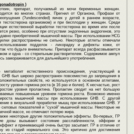
onadotropin )
ротеин, препарат, получаемый из мочи беременных женщин.
одится во многих странах. Прегнил от Органона, Профази от
еопущения (?undescended) яичек у детей в раннем возрасте,
и тестостерона организмом) и при бесплодии у женщин. Среди
ции естественной выработки тестостерона во время или после
тся резко, особенно при отсуствии эндогенных андрогенов, это
едавно приобретенной мышечной массы. При использовании HCG
делки распространены не сильно. Некоторые атлеты отмечали
использовании подделок - лихорадку и дефекты кожи, от
 так что будьте внимательны. Препарат всегда расфасовывается
шком и одна - со стерильным растворителем. Содержимое ампул
сь замораживается для дальнейшего употребления.
о метаболит естественного происхождения, участвующий в
. GHB был широко распространен повсеместно до запрещения в
оложительных свойств, но используется в основном атлетами,
сту уровня гормона роста (в 16 раз и более). К несчастью, рост
ростом уровня пролактина. Пролактин сводит на нет большую
ываемых повышенным уровнем гормона роста. Возможно именно
рироста мышечной массы при использовании GHB. С другой
шение в визуальной проработке мышц при использовании GHB. У
 силовых показателей и "сухой" мышечной массы. Некоторые не
шечной массе, но отмечают потерю жира.
акже некоторые другие положительные эффекты. Во-первых, ГР
шие дозы вызывают состояние расслабленности, эйфории и
 эффект и принимающий очень быстро засыпает. ГР в отличие от
ну из стадий нормального сна. Это критично для достижения