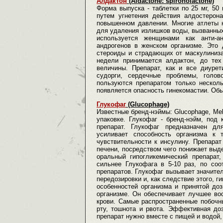
Алдактон
(Aldactone: spironolactone)
Форма выпуска - таблетки по 25 мг, 50 
путем угнетения действия алдостерон
повышенном давлении. Многие атлеты 
для удаления излишков воды, вызванны
используется женщинами как анти-ан
андрогенов в женском организме. Это
стероиды и страдающих от маскулиниза
недели принимается алдактон, до тех
величины. Препарат, как и все диуре
судорги, сердечные проблемы, голово
пользуются препаратом только несколь
появляется опасность гинекомастии. Обыч
Глукофаг
(Glucophage)
Известные бренд-нэймы: Glucophage, Mell
упаковке. Глукофаг - бренд-нэйм, под
препарат. Глукофаг предназначен дл
усиливает способность организма к 
чувствительности к инсулину. Препарат
печени, посредством чего понижает вы
оральный гипогликемический препарат
сильнее Глукофага в 5-10 раз, по соо
препаратов. Глукофаг вызывает значит
передозировки и, как следствие этого, 
особенностей организма и принятой доз
организме. Он обеспечивает лучшее во
крови. Самые распространенные побочн
рту, тошнота и рвота. Эффективная до
препарат нужно вместе с пищей и водой,