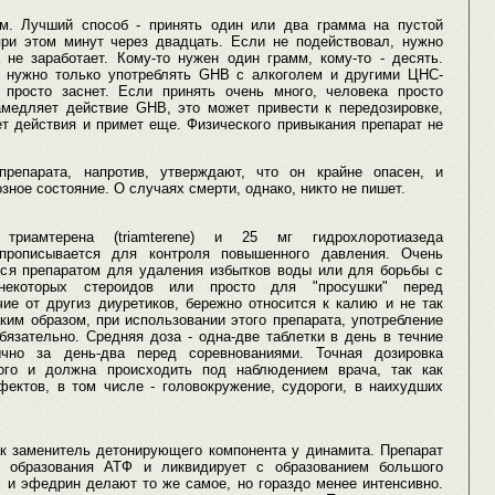
м. Лучший способ - принять один или два грамма на пустой
ри этом минут через двадцать. Если не подействовал, нужно
 не заработает. Кому-то нужен один грамм, кому-то - десять.
е нужно только употреблять GHB с алкоголем и другими ЦНС-
 просто заснет. Если принять очень много, человека просто
медляет действие GHB, это может привести к передозировке,
ет действия и примет еще. Физического привыкания препарат не
препарата, напротив, утверждают, что он крайне опасен, и
зное состояние. О случаях смерти, однако, никто не пишет.
триамтерена (triamterene) и 25 мг гидрохлоротиазеда
то прописывается для контроля повышенного давления. Очень
тся препаратом для удаления избытков воды или для борьбы с
некоторых стероидов или просто для "просушки" перед
чие от другиз диуретиков, бережно относится к калию и не так
ким образом, при использовании этого препарата, употребление
бязательно. Средняя доза - одна-две таблетки в день в течние
чно за день-два перед соревнованиями. Точная дозировка
ого и должна происходить под наблюдением врача, так как
ектов, в том числе - головокружение, судороги, в наихудших
ак заменитель детонирующего компонента у динамита. Препарат
 образования АТФ и ликвидирует с образованием большого
л и эфедрин делают то же самое, но гораздо менее интенсивно.