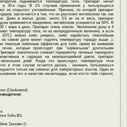
епаратов поднимается температура тела. Препарат начал
е в 30-е годы. В 1% случаев применения у пользующихся
ел из открытого употребления. Причина, по которой препарат
деров, заключается в том, что он разгоняет метаболизм так, как
ов. Даже в малых дозах, около 3-5 мг на кг веса, препарат
 доза применяется ежедневно, метаболизм ускоряется на 50%. В
00 г жира в день. Препарат очень опасен. Увеличение дозы в 4
мает температуру тела, но на неопределенную величину, а если
 (57C) можно либо умереть, либо заработать тяжелейшие
т на самом деле может поднять температуру гораздо выше...).
ым тяжелым побочным эффектом для себя, прими во внимание
 почек, которые происходят при "нормальном" длительном
 Препарат значительно снижает переработку печенью тироидного
оактивных и сидящих на низкокалорийной диете, препарат
ескольких дней. Когда это происходит, температура тела
что в этом случае остается делать - начинать пользоваться
родается только как химикат для лабораторных опытов. Один из
ьзование его в качестве инсектицида, если кто-то тебя спросит,
ол (Clenbuterol)
изводители:
ma
arma Sofia BG
l Werk Dresden G