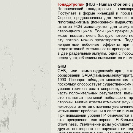
Гонадотропин
(HCG - Human chorionic g
Человеческий гонадотропин - гликоп
Поступает в форме инъекций и произв
Сероно, предназначены для лечения н
гипогонадимизма (пониженной выработк
атлетов HCG используется для стимуля
стероидного цикла. Если цикл прекращае
может вызвать очень быструю потерю н
эту потерю можно предотвратить. Под
неприятные побочные эффекты при 
недостаточной стерильности препарата,
в две раздельные ампулы, одна с поро
перед употреблением смешивается и сме
GHB
GHB, или гамма-гидроксибутират, эт
образовании GABA(гамма-аминобутират)
1990. Препарат обладает множеством п
поскольку способствует существенному ро
уровня гормона роста сопровождается 
часть положительных результатов, выз
это является причиной небольшого п
стороны, многие атлеты отмечают улуч
некоторых атлетов отмечены увеличение
испытывают прибавки ни в силе ни в мы
При повышении уровня ГР отмечаются т
это прекрасное снотворное. Неболь
drowsiness. Увеличение дозы усиливает
других снотворных не нарушает ни од