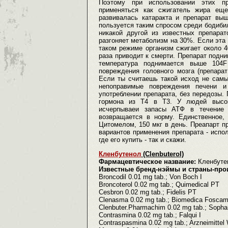
Поэтому при использовании этих пр
применяться как сжигатель жира ещ
развивалась катаракта и препарат выш
пользуется таким спросом среди бодибил
никакой другой из известных препарат
разгоняет метаболизм на 30%. Если эта
таком режиме организм сжигает около 4
раза приводит к смерти. Препарат подни
температура поднимается выше 104F
повреждения головного мозга (препара
Если ты считаешь такой исход не сам
непоправимые повреждения печени и
употреблении препарата, без передозы.
гормона из T4 в T3. У людей высок
исчерпываеи запасы АТФ в течение н
возвращается в норму. Единственное, 
Цитомелом, 150 мкг в день. Преапарт п
вариантов применения препарата - испол
где его купить - так и скажи.
Кленбутенол
(Clenbuterol)
Фармацевтическое название:
Кленбутен
Известные бренд-нэймы и страны-про
Broncodil 0.01 mg tab.; Von Boch I
Broncoterol 0.02 mg tab.; Quimedical PT
Cesbron 0.02 mg tab.; Fidelis PT
Clenasma 0.02 mg tab.; Biomedica Fosca
Clenbuter.Pharmachim 0.02 mg tab.; Soph
Contrasmina 0.02 mg tab.; Falqui I
Contraspasmina 0.02 mg tab.; Arzneimitte