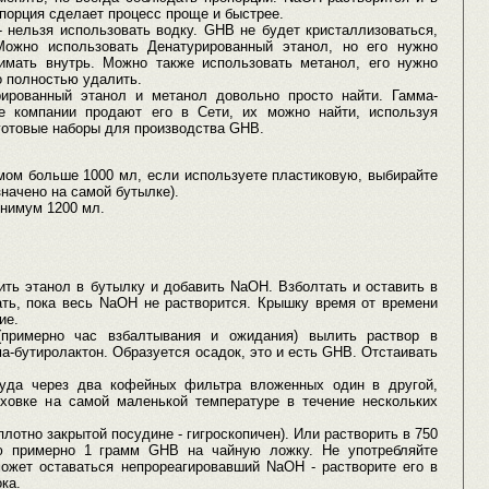
порция сделает процесс проще и быстрее.
 нельзя использовать водку. GHB не будет кристаллизоваться,
Можно использовать Денатурированный этанол, но его нужно
имать внутрь. Можно также использовать метанол, его нужно
о полностью удалить.
рированный этанол и метанол довольно просто найти. Гамма-
ые компании продают его в Сети, их можно найти, используя
готовые наборы для производства GHB.
мом больше 1000 мл, если используете пластиковую, выбирайте
начено на самой бутылке).
нимум 1200 мл.
ить этанол в бутылку и добавить NaOH. Взболтать и оставить в
ать, пока весь NaOH не растворится. Крышку время от времени
ие.
(примерно час взбалтывания и ожидания) вылить раствор в
а-бутиролактон. Образуется осадок, это и есть GHB. Отстаивать
уда через два кофейных фильтра вложенных один в другой,
ховке на самой маленькой температуре в течение нескольких
лотно закрытой посудине - гигроскопичен). Или растворить в 750
ю примерно 1 грамм GHB на чайную ложку. Не употребляйте
может оставаться непрореагировавший NaOH - растворите его в
ка.