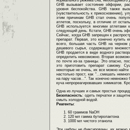
нормального режима сна, необходимого 
GHB вызывает состояние эйфории, рас
уровня беспокойства. GHB также выз
(чувствительность к прикосновению), у
этим причинам GHB стал очень популя
атлетов, поскольку, в отличие от оста
GHB используется многими атлетами к
следующий день. Кстати, GHB очень эфф
Сейчас, когда GHB запрещен к распрост
препарат. Первая, это конечно купить 
всего, большая часть GHB на черном 
дешевого сырья, содержащего множест
GHB продается в виде водного раствора
определить невозможно. Вторая возможно
по почте из-за границы. Это опасно, п
это приготовить препарат самому. С
некоторые не очень, их все можно найти 
настолько прост, как "...смешать немно
на пару часов...". Так конечно немножко
куча непрореагировавших химикатов. Кром
Одна из лучших и самых простых процед
Безопасность
: одеть перчатки и защитн
смыть холодной водой.
Реагенты
:
60 граммов NaOH
120 мл гамма бутиролактона
1000 мл чистого этанола
Эти цифры не фиксированы, их можно м