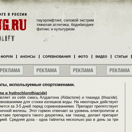
пауэрлифтинг, силовой экстрим
тяжелая атлетика, бодибилдинг
фитнес и культуризм
ФОРУМ
АНОНСЫ
СОРЕВНОВАНИЯ
ФОТО
ВИДЕО
СТАТЬИ
ты, используемые спортсменами.
ne и hydrochlorothiazide)
ляет из себя смесь Алдактона (Aldactone) и тиазида (thiazide).
евнованиями для сгонки излишков воды. На некоторых действует
ется за 3-5 дней перед соревнованиями. Препарат препятствует
ечной железы. Этот гормон отвечает за уровень электролитов и
ставе препарата такого диуретика, как тиазид, делает препарат
ей. Средняя доза - одна таблетка несколько раз в день за три