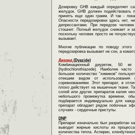
Дозировку GHB каждый определяет са
желудок. GHB должен подействовать п
принять еще один грамм. И так - пока
Опасности передозировки здесь нет, н
депрессантами. При передозе человек
стошнит. Полный желудок снижает и за
поскольку человек просто не почувству
вызывает.
Многие публикации по поводу этого 
передозировка вызывает не сон, а комато
Диазид
(Dyazide)
Комбинационный диуретик, 50 мг 
(hydrochlorothiazede). Наиболее час
большое количество "химиков" пользуе
отекшим видом от использования 
соревнованиями. Этот препарат, в отли
плохо действует на мышечные ткани. Та
солей или других препаратов калия нео
небольшого промежутка времени, обы
подбирается индивидуально для кажд
препарат обладает рядом побочных эфф
случаях - сердечные приступы.
DNP
Препарат изначально был разработан к
выводит жирные кислоты из процесса
количества тепла. Аспирин, кленбутено