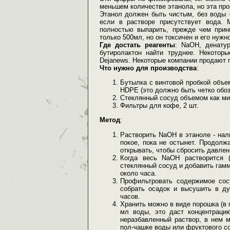
меньшем количестве этанола, но эта про
Этанол должен быть чистым, без воды -
если в растворе присутствует вода. 
полностью выпарить, прежде чем прин
только 500мл, но он токсичен и его нужн
Где достать реагенты
: NaOH, денату
бутиролактон найти труднее. Некотор
Dejanews. Некоторые компании продают 
Что нужно для производства
:
Бутылка с винтовой пробкой объе
HDPE (это должно быть четко обоз
Стеклянный сосуд объемом как ми
Фильтры для кофе, 2 шт.
Метод
:
Растворить NaOH в этаноле - нал
покое, пока не остынет. Продолж
открывать, чтобы сбросить давлен
Когда весь NaOH растворится 
стеклянный сосуд и добавить гамм
около часа.
Профильтровать содержимое сос
собрать осадок и высушить в ду
часов.
Хранить можно в виде порошка (в п
мл воды, это даст концентраци
неразбавленный раствор, в нем 
пол-чашке воды или фруктового со