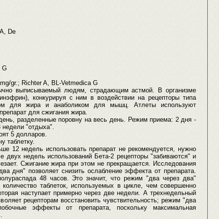
 A, De
e G
mg/gr.; Richter A, BL-Vetmedica G
бычно выписываемый людям, страдающим астмой. В организме
инэфрин), конкурируя с ним в воздействии на рецепторы типа
иком для жира и анаболиком для мышц. Атлеты используют
препарат для сжигания жира.
 день, разделенные поровну на весь день. Режим приема: 2 дня -
3 недели "отдыха".
оят 5 долларов.
ну таблетку.
ьше 12 недель использовать препарат не рекомендуется, нужно
е двух недель использований Бета-2 рецепторы "забиваются" и
езает. Сжигание жира при этом не прекращается. Исследования
два дня" позволяет снизить ослабление эффекта от препарата.
олураспада 48 часов. Это значит, что режим "два через два"
е количество таблеток, используемых в цикле, чем совершенно
которая наступает примерно через две недели. А трехнедельный
воляет рецепторам восстановить чувствительность; режим "два
побочные эффекты от препарата, поскольку максимальная
.