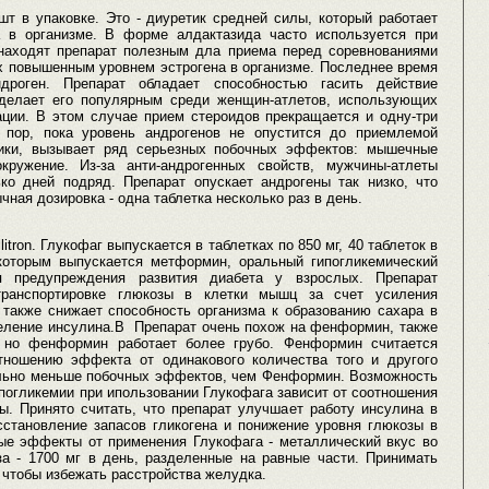
шт в упаковке. Это - диуретик средней силы, который работает
а в организме. В форме алдактазида часто используется при
находят препарат полезным дла приема перед соревнованиями
х повышенным уровнем эстрогена в организме. Последнее время
дроген. Препарат обладает способностью гасить действие
 делает его популярным среди женщин-атлетов, использующих
ции. В этом случае прием стероидов прекращается и одну-три
 пор, пока уровень андрогенов не опустится до приемлемой
тики, вызывает ряд серьезных побочных эффектов: мышечные
кружение. Из-за анти-андрогенных свойств, мужчины-атлеты
ко дней подряд. Препарат опускает андрогены так низко, что
ная дозировка - одна таблетка несколько раз в день.
itron. Глукофаг выпускается в таблетках по 850 мг, 40 таблеток в
 которым выпускается метформин, оральный гипогликемический
я предупреждения развития диабета у взрослых. Препарат
транспортировке глюкозы в клетки мышц за счет усиления
 также снижает способность организма к образованию сахара в
деление инсулина.В Препарат очень похож на фенформин, также
, но фенформин работает более грубо. Фенформин считается
тношению эффекта от одинакового количества того и другого
ельно меньше побочных эффектов, чем Фенформин. Возможность
гипогликемии при ипользовании Глукофага зависит от соотношения
ы. Принято считать, что препарат улучшает работу инсулина в
сстановление запасов гликогена и понижение уровня глюкозы в
ые эффекты от применения Глукофага - металлический вкус во
за - 1700 мг в день, разделенные на равные части. Принимать
 чтобы избежать расстройства желудка.