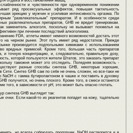
для отдыха и восстановления мышц.
слабленности и чувственности при одновременном понижении
ывает ряд просексуальных эффектов, повышая тактильность
лучшая эрекцию у мужчин и усиливая интенсивность оргазма. По
рным "развлекательным" препаратом. И в особенности среди
льных развлекательных препаратов, GHB не вредит тренировкам.
ак заменитель алкоголя, поскольку не вызывает похмелья на
ективен при лечении последствий алкоголизма.
ранению FDA, атлеты имеют немного возможностей достать этот
его на черном рынке. Этот путь имеет ряд недостатков. Прежде
рынке производится подпольными химиками с использованием
во вредных примесей. Кроме того, большая часть препаратов
, и точную концентрацию, и, следовательно, правильную дозу,
сть, которой пользуются жители Штатов, это заказать препарат
оскольку таможня может это отследить. Поледняя возможность -
уществуют разные способы синтеза GHB, некоторые хорошие,
в Сети. Синтез GHB сам по себе не очень сложен, но все-таки не
го NaOH с гамма бутиролактоном в чашке и поставить в духовку
 GHB получится, но очень плохого. Кроме того, в смеси останется
е того, в зависимости от рН, это может быть опасно глотать.
ур синтеза GHB выглядит так:
ые очки. Если какой-то из реагентов попадет на кожу, тщательно
енять, но всегда соблюдать пропорции. NaOH растворится и в