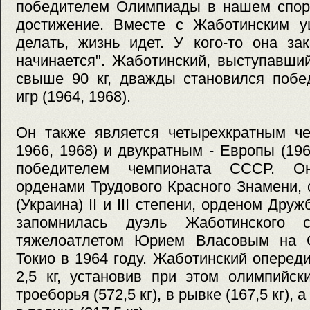
победителем Олимпиады в нашем спорт
достижение. Вместе с Жаботинским у
делать, жизнь идет. У кого-то она зак
начинается". Жаботинский, выступавши
свыше 90 кг, дважды становился побе
игр (1964, 1968).
Он также является четырехкратным че
1966, 1968) и двукратным - Европы (196
победителем чемпионата СССР. О
орденами Трудового Красного Знамени, 
(Украина) II и III степени, орденом Др
запомнилась дуэль Жаботинского 
тяжелоатлетом Юрием Власовым на О
Токио в 1964 году. Жаботинский опереди
2,5 кг, установив при этом олимпийс
троеборья (572,5 кг), в рывке (167,5 кг),