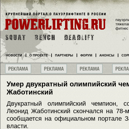
пауэрл
тяжела
фитнес
НОВОСТИ
О ПРОЕКТЕ
ПАРТНЕРЫ
ФОРУМ
АНОНСЫ
СОР
Умер двукратный олимпийский че
Жаботинский
Двукратный олимпийский чемпион, со
Леонид Жаботинский скончался на 78-м
сообщается на официальном портале З
власти.