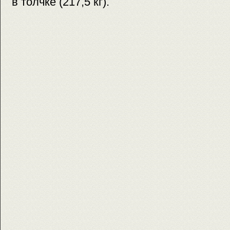
в толчке (217,5 кг).