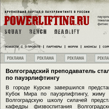
пауэрл
тяжела
фитнес
НОВОСТИ
О ПРОЕКТЕ
ПАРТНЕРЫ
ФОРУМ
АНОНСЫ
СОР
Волгоградский преподаватель ста
по пауэрлифтингу
В городе Курске завершился предста
Кубок Мира по пауэрлифтингу, жиму л
Волгоградскую школу силачей предст
кафедры физвоспитания Волгоградско