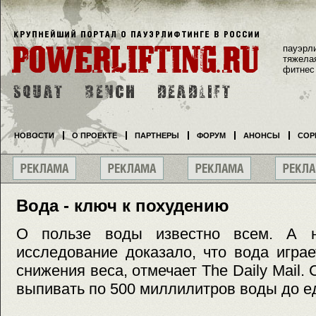
пауэрл
тяжела
фитнес
НОВОСТИ
О ПРОЕКТЕ
ПАРТНЕРЫ
ФОРУМ
АНОНСЫ
СОР
Вода - ключ к похудению
О пользе воды известно всем. А н
исследование доказало, что вода игра
снижения веса, отмечает The Daily Mail
выпивать по 500 миллилитров воды до е