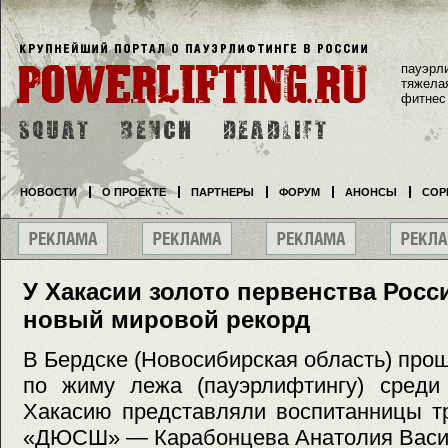
пауэрл
тяжела
фитнес
НОВОСТИ
О ПРОЕКТЕ
ПАРТНЕРЫ
ФОРУМ
АНОНСЫ
СОР
У Хакасии золото первенства Росс
новый мировой рекорд
В Бердске (Новосибирская область) про
по жиму лежа (пауэрлифтингу) среди
Хакасию представляли воспитанницы 
«ДЮСШ» — Карабонцева Анатолия Васи