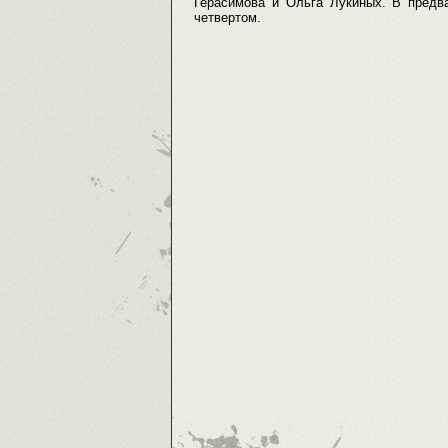
Герасимова и Ольга Лукиных. В предва
четвертом.