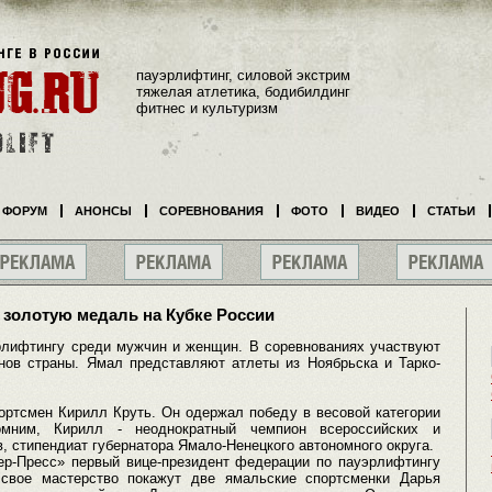
пауэрлифтинг, силовой экстрим
тяжелая атлетика, бодибилдинг
фитнес и культуризм
ФОРУМ
АНОНСЫ
СОРЕВНОВАНИЯ
ФОТО
ВИДЕО
СТАТЬИ
 золотую медаль на Кубке России
рлифтингу среди мужчин и женщин. В соревнованиях участвуют
онов страны. Ямал представляют атлеты из Ноябрьска и Тарко-
ортсмен Кирилл Круть. Он одержал победу в весовой категории
омним, Кирилл - неоднократный чемпион всероссийских и
, стипендиат губернатора Ямало-Ненецкого автономного округа.
ер-Пресс» первый вице-президент федерации по пауэрлифтингу
свое мастерство покажут две ямальские спортсменки Дарья