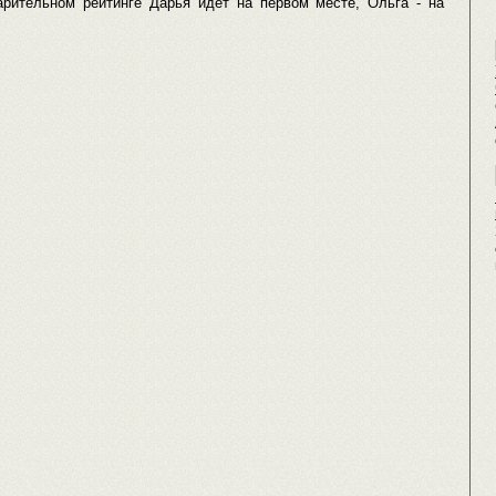
рительном рейтинге Дарья идет на первом месте, Ольга - на