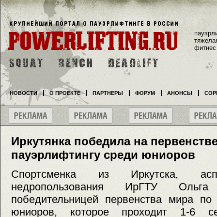
пауэрл
тяжела
фитнес
НОВОСТИ
О ПРОЕКТЕ
ПАРТНЕРЫ
ФОРУМ
АНОНСЫ
СОР
Иркутянка победила на первенств
пауэрлифтингу среди юниоров
Спортсменка из Иркутска, аспи
недропользования ИрГТУ Ольг
победительницей первенства мира по 
юниоров, которое проходит 1-6 с