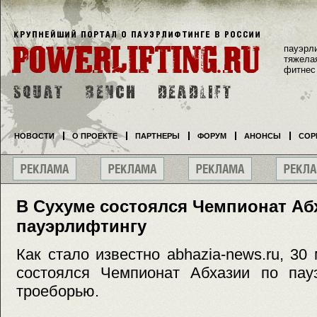
пауэрл
тяжела
фитнес
НОВОСТИ
О ПРОЕКТЕ
ПАРТНЕРЫ
ФОРУМ
АНОНСЫ
СОР
В Сухуме состоялся Чемпионат Аб
пауэрлифтингу
Как стало известно abhazia-news.ru, 30
состоялся Чемпионат Абхазии по пауэ
троеборью.