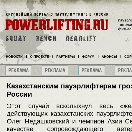
пауэрл
тяжела
фитнес
НОВОСТИ
О ПРОЕКТЕ
ПАРТНЕРЫ
ФОРУМ
АНОНСЫ
СОР
Казахстанским пауэрлифтерам гро
России
Этот случай всколыхнул весь «же
действующих казахстанских пауэрлифт
Олег Недашковский и чемпион Азии С
качестве сопровождающего ветер