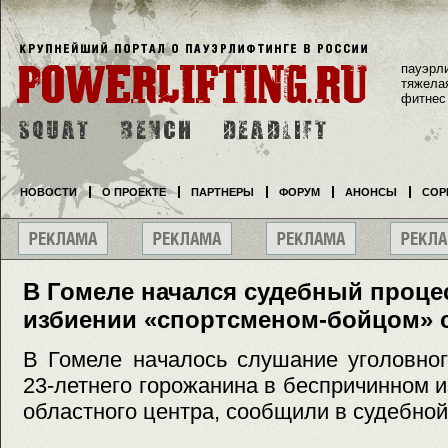
пауэрл
тяжела
фитнес
НОВОСТИ
О ПРОЕКТЕ
ПАРТНЕРЫ
ФОРУМ
АНОНСЫ
СОР
В Гомеле начался судебный процес
избиении «спортсменом-бойцом» 
В Гомеле началось слушание уголовно
23-летнего горожанина в беспричинном 
областного центра, сообщили в судебной