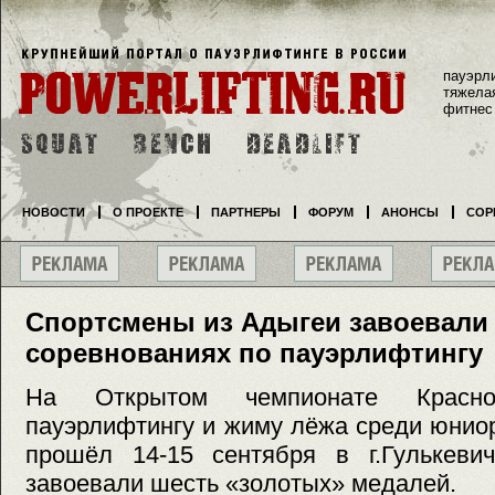
пауэрл
тяжела
фитнес
НОВОСТИ
О ПРОЕКТЕ
ПАРТНЕРЫ
ФОРУМ
АНОНСЫ
СОР
Спортсмены из Адыгеи завоевали 
соревнованиях по пауэрлифтингу
На Открытом чемпионате Красно
пауэрлифтингу и жиму лёжа среди юнио
прошёл 14-15 сентября в г.Гулькеви
завоевали шесть «золотых» медалей.