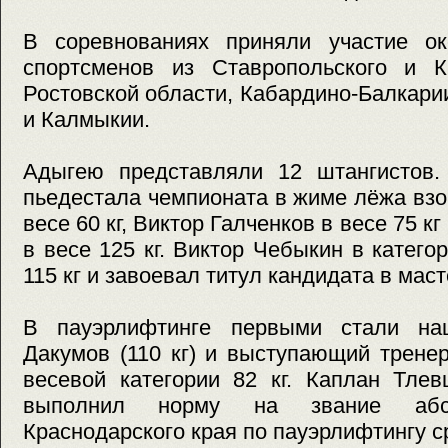
В соревнованиях приняли участие о
спортсменов из Ставропольского и Кр
Ростовской области, Кабардино-Балкари
и Калмыкии.
Адыгею представляли 12 штангистов
пьедестала чемпионата в жиме лёжа вз
весе 60 кг, Виктор Галченков в весе 75 к
в весе 125 кг. Виктор Чебыкин в катего
115 кг и завоевал титул кандидата в маст
В пауэрлифтинге первыми стали на
Дакумов (110 кг) и выступающий трене
весевой категории 82 кг. Каплан Тле
выполнил норму на звание абсо
Краснодарского края по пауэрлифтингу с