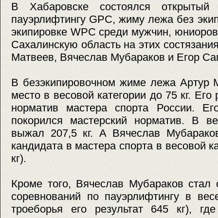
В Хабаровске состоялся открытый
пауэрлифтингу GPC, жиму лежа без эки
экипировке WPC среди мужчин, юниоров
Сахалинскую область на этих состязани
Матвеев, Вячеслав Мубараков и Егор Са
В безэкипировочном жиме лежа Артур М
место в весовой категории до 75 кг. Его 
норматив мастера спорта России. Ег
покорился мастерский норматив. В в
выжал 207,5 кг. А Вячеслав Мубарако
кандидата в мастера спорта в весовой ка
кг).
Кроме того, Вячеслав Мубараков стал
соревнований по пауэрлифтингу в вес
троеборья его результат 645 кг), гд