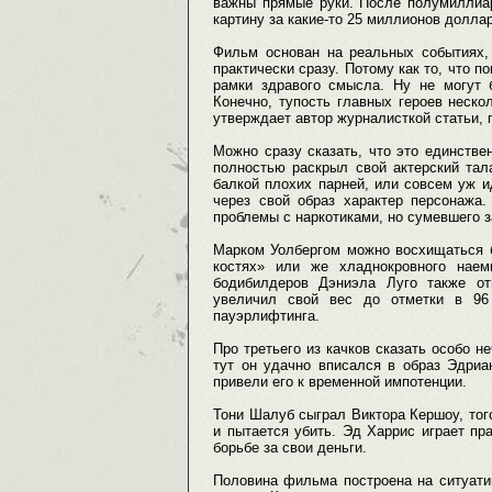
важны прямые руки. После полумиллиа
картину за какие-то 25 миллионов долл
Фильм основан на реальных событиях,
практически сразу. Потому как то, что 
рамки здравого смысла. Ну не могут 
Конечно, тупость главных героев нескол
утверждает автор журналисткой статьи, 
Можно сразу сказать, что это единстве
полностью раскрыл свой актерский тал
балкой плохих парней, или совсем уж ид
через свой образ характер персонажа
проблемы с наркотиками, но сумевшего з
Марком Уолбергом можно восхищаться б
костях» или же хладнокровного наем
бодибилдеров Дэниэла Луго также от
увеличил свой вес до отметки в 96 
пауэрлифтинга.
Про третьего из качков сказать особо не
тут он удачно вписался в образ Эдриа
привели его к временной импотенции.
Тони Шалуб сыграл Виктора Кершоу, тог
и пытается убить. Эд Харрис играет пра
борьбе за свои деньги.
Половина фильма построена на ситуати