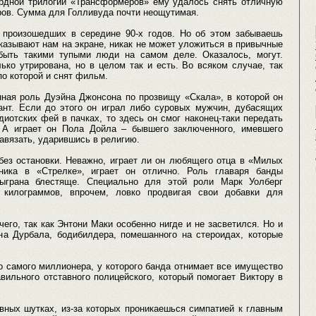
рдной трилогии «Трансформеров» ему удалось снять отличную
аров. Сумма для Голливуда почти неощутимая.
 произошедших в середине 90-х годов. Но об этом забываешь
показывают нам на экране, никак не может уложиться в привычные
быть такими тупыми люди на самом деле. Оказалось, могут.
ько утрирована, но в целом так и есть. Во всяком случае, так
по которой и снят фильм.
нная роль Дуэйна Джонсона по прозвищу «Скала», в которой он
ант. Если до этого он играл либо суровых мужчин, дубасящих
иотских фей в пачках, то здесь он смог наконец-таки передать
. А играет он Пола Дойла – бывшего заключенного, имевшего
авязать, ударившись в религию.
ез остановки. Неважно, играет ли он любящего отца в «Милых
ника в «Стрелке», играет он отлично. Роль главаря банды
ыграна блестяще. Специально для этой роли Марк Уолберг
килограммов, впрочем, ловко продвигая свои добавки для
чего, так как Энтони Маки особенно нигде и не засветился. Но и
на Дурбала, бодибилдера, помешанного на стероидах, которые
о самого миллионера, у которого банда отнимает все имущество
вильного отставного полицейского, который помогает Виктору в
вных шутках, из-за которых проникаешься симпатией к главным