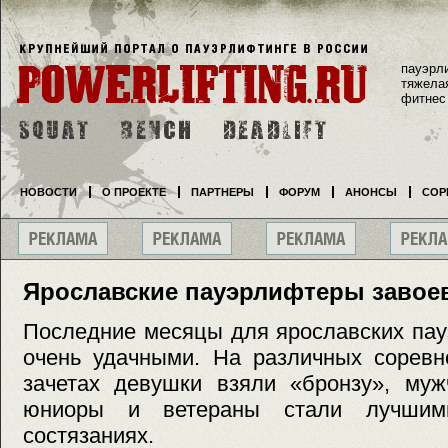
пауэрл
тяжела
фитнес
НОВОСТИ
О ПРОЕКТЕ
ПАРТНЕРЫ
ФОРУМ
АНОНСЫ
СОР
Ярославские пауэрлифтеры завое
Последние месяцы для ярославских па
очень удачными. На различных соревн
зачетах девушки взяли «бронзу», муж
юниоры и ветераны стали лучшими
состязаниях.