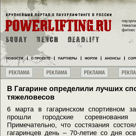
пауэрл
тяжела
фитнес
НОВОСТИ
О ПРОЕКТЕ
ПАРТНЕРЫ
ФОРУМ
АНОНСЫ
СОР
В Гагарине определили лучших сп
тяжеловесов
6 марта в гагаринском спортивном за
прошли городские соревнования 
Примечательно, что состязания состо
гагаринцев день – 70-летие со дня ос