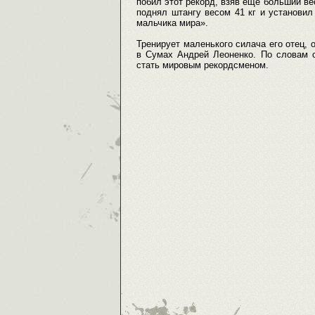
побил этот рекорд, взяв еще больший ве
поднял штангу весом 41 кг и установил
мальчика мира».
Тренирует маленького силача его отец,
в Сумах Андрей Леоненко. По словам о
стать мировым рекордсменом.