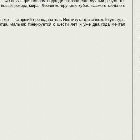
с - 40 кг. А в финальном подходе показал еще лучший результат:
 новый рекорд мира. Леоненко вручили кубок «Самого сильного
 он же — старший преподаватель Института физической культуры
тца, мальчик тренируется с шести лет и уже два года мечтал