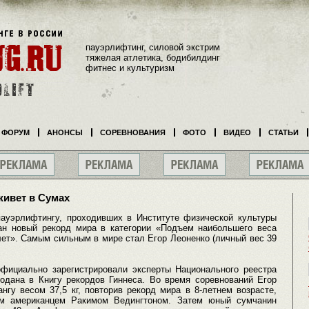
пауэрлифтинг, силовой экстрим
тяжелая атлетика, бодибилдинг
фитнес и культуризм
ФОРУМ
АНОНСЫ
СОРЕВНОВАНИЯ
ФОТО
ВИДЕО
СТАТЬИ
ивет в Сумах
ауэрлифтингу, проходивших в Институте физической культуры
ан новый рекорд мира в категории «Подъем наибольшего веса
лет». Самым сильным в мире стал Егор Леоненко (личный вес 39
 официально зарегистрировали эксперты Национального реестра
одана в Книгу рекордов Гиннеса. Во время соревнований Егор
гу весом 37,5 кг, повторив рекорд мира в 8-летнем возрасте,
им американцем Ракимом Ведингтоном. Затем юный сумчанин