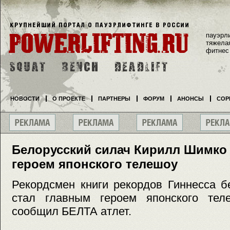
пауэрл
тяжела
фитнес
НОВОСТИ
О ПРОЕКТЕ
ПАРТНЕРЫ
ФОРУМ
АНОНСЫ
СОР
Белорусский силач Кирилл Шимко
героем японского телешоу
Рекордсмен книги рекордов Гиннесса 
стал главным героем японского телеш
сообщил БЕЛТА атлет.