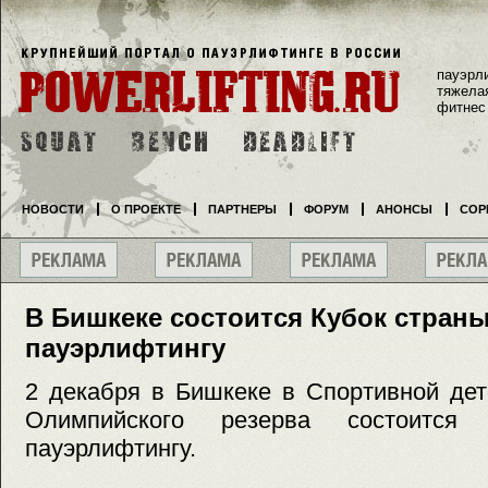
пауэрл
тяжела
фитнес
НОВОСТИ
О ПРОЕКТЕ
ПАРТНЕРЫ
ФОРУМ
АНОНСЫ
СОР
В Бишкеке состоится Кубок стран
пауэрлифтингу
2 декабря в Бишкеке в Спортивной де
Олимпийского резерва состоитс
пауэрлифтингу.