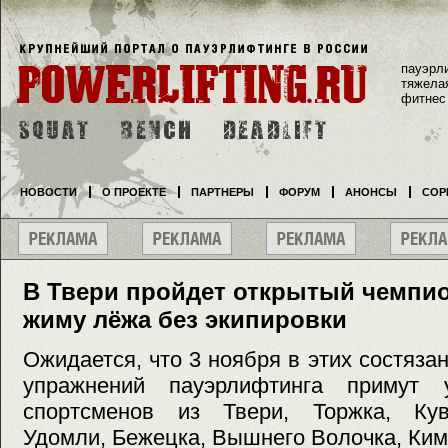
пауэрл
тяжела
фитнес
НОВОСТИ
О ПРОЕКТЕ
ПАРТНЕРЫ
ФОРУМ
АНОНСЫ
СОР
В Твери пройдет открытый чемпио
жиму лёжа без экипировки
Ожидается, что 3 ноября в этих состяза
упражнений пауэрлифтинга примут 
спортсменов из Твери, Торжка, Кув
Удомли, Бежецка, Вышнего Волочка, Ким