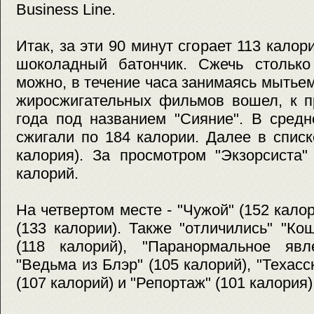
Business Line.
Итак, за эти 90 минут сгорает 113 кало
шоколадный батончик. Сжечь столько 
можно, в течение часа занимаясь мытьем
жиросжигательных фильмов вошел, к п
года под названием "Сияние". В средн
сжигали по 184 калории. Далее в спис
калория). За просмотром "Экзорсиста
калорий.
На четвертом месте - "Чужой" (152 калор
(133 калории). Также "отличились" "К
(118 калорий), "Паранормальное явле
"Ведьма из Блэр" (105 калорий), "Техас
(107 калорий) и "Репортаж" (101 калория)