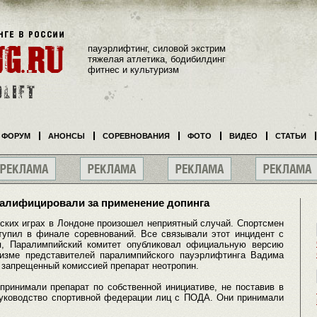
пауэрлифтинг, силовой экстрим
тяжелая атлетика, бодибилдинг
фитнес и культуризм
ФОРУМ
АНОНСЫ
СОРЕВНОВАНИЯ
ФОТО
ВИДЕО
СТАТЬИ
алифицировали за применение допинга
йских играх в Лондоне произошел неприятный случай. Спортсмен
упил в финале соревнований. Все связывали этот инцидент с
ря, Паралимпийский комитет опубликовал официальную версию
низме представителей паралимпийского пауэрлифтинга Вадима
запрещенный комиссией препарат неотропин.
принимали препарат по собственной инициативе, не поставив в
 руководство спортивной федерации лиц с ПОДА. Они принимали