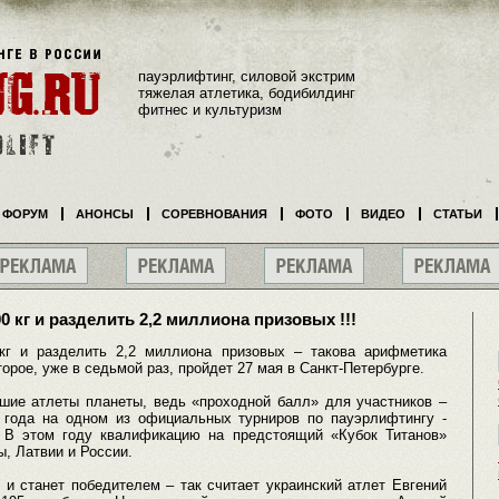
пауэрлифтинг, силовой экстрим
тяжелая атлетика, бодибилдинг
фитнес и культуризм
ФОРУМ
АНОНСЫ
СОРЕВНОВАНИЯ
ФОТО
ВИДЕО
СТАТЬИ
0 кг и разделить 2,2 миллиона призовых !!!
кг и разделить 2,2 миллиона призовых – такова арифметика
орое, уже в седьмой раз, пройдет 27 мая в Санкт-Петербурге.
чшие атлеты планеты, ведь «проходной балл» для участников –
е года на одном из официальных турниров по пауэрлифтингу -
. В этом году квалификацию на предстоящий «Кубок Титанов»
ы, Латвии и России.
 и станет победителем – так считает украинский атлет Евгений