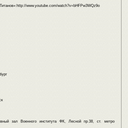
Титанов»:http://www.youtube.com/watch?v=bHFPw3WQz9o
бург
ск
тивный зал Военного института ФК, Лесной пр.38, ст. метро