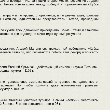
95 и победил. Но, занявший второе место, россиянин Андрей
кг. Такова тонкая грань между победой и поражением на «Кубке
т мира – и по уровню спортсменов, и по результатам, которые
й Поминов, единственный представитель Питера, прошедший
по сумме трех движений: приседаниях, жиме штанги и становой
ается по три подхода, в зачет идет лучший результат.
иседаниях Андрей Маланичев, трехкратный победитель «Кубка
атлетов заявили, что попытаются побить этот рекорд и присесть
ановил Евгений Ярымбаш, действующий чемпион «Кубка Титанов».
ордная сумма – 1195 кг.
елю турнира; спортсмен, занявший на турнире последнее место,
тысячами. Но, чтобы получить даже минимальные призовые,
сумму в 1000 кг.
самый тяжелый участник турнира. Самым «легким» участником
 Беляев. Его вес составляет всего 98 кг.