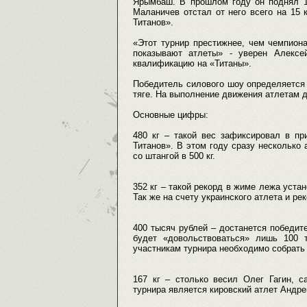
Ярымбаш. В прошлом году он поднял 11
Маланичев отстал от него всего на 15 
Титанов».
«Этот турнир престижнее, чем чемпиона
показывают атлеты» - уверен Алексе
квалификацию на «Титаны».
Победитель силового шоу определяется 
тяге. На выполнение движения атлетам д
Основные цифры:
480 кг – такой вес зафиксировал в пр
Титанов». В этом году сразу несколько 
со штангой в 500 кг.
352 кг – такой рекорд в жиме лежа уст
Так же на счету украинского атлета и рек
400 тысяч рублей – достанется победит
будет «довольствоваться» лишь 100 
участникам турнира необходимо собрать 
167 кг – столько весил Олег Гагин, 
турнира является кировский атлет Андрей