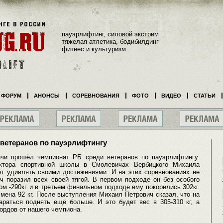
пауэрлифтинг, силовой экстрим
тяжелая атлетика, бодибилдинг
фитнес и культуризм
ФОРУМ
АНОНСЫ
СОРЕВНОВАНИЯ
ФОТО
ВИДЕО
СТАТЬИ
 ветеранов по пауэрлифтингу
ичи прошёл чемпионат РБ среди ветеранов по пауэрлифтингу.
ктора спортивной школы в Смолевичах Вербицкого Михаила
ёт удивлять своими достижениями. И на этих соревнованиях не
ч поразил всех своей тягой. В первом подходе он без особого
ром -290кг и в третьем финальном подходе ему покорились 302кг.
смена 92 кг. После выступления Михаил Петрович сказал, что на
раться поднять ещё больше. И это будет вес в 305-310 кг, а
ордов от нашего чемпиона.