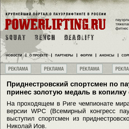
пауэрл
тяжела
фитнес
НОВОСТИ
О ПРОЕКТЕ
ПАРТНЕРЫ
ФОРУМ
АНОНСЫ
СОР
Приднестровский спортсмен по п
принес золотую медаль в копилку
На проходящем в Риге чемпионате мира
версии WPC (Всемирный конгресс пау
выступил спортсмен из приднестровск
Николай Иов.