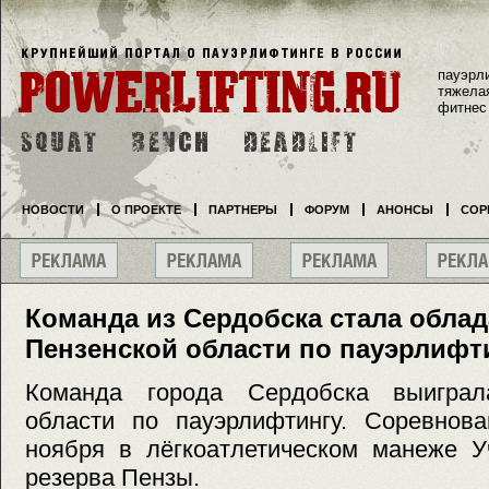
пауэрл
тяжела
фитнес
НОВОСТИ
О ПРОЕКТЕ
ПАРТНЕРЫ
ФОРУМ
АНОНСЫ
СОР
Команда из Сердобска стала облад
Пензенской области по пауэрлифт
Команда города Сердобска выиграл
области по пауэрлифтингу. Соревнова
ноября в лёгкоатлетическом манеже У
резерва Пензы.