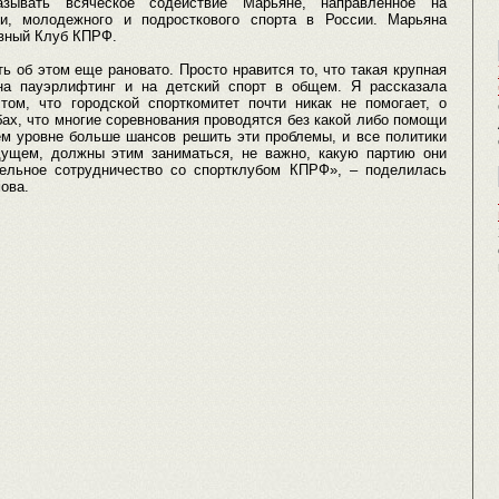
ывать всяческое содействие Марьяне, направленное на
ни, молодежного и подросткового спорта в России. Марьяна
ивный Клуб КПРФ.
ь об этом еще рановато. Просто нравится то, что такая крупная
на пауэрлифтинг и на детский спорт в общем. Я рассказала
ом, что городской спорткомитет почти никак не помогает, о
ах, что многие соревнования проводятся без какой либо помощи
ем уровне больше шансов решить эти проблемы, и все политики
ущем, должны этим заниматься, не важно, какую партию они
ельное сотрудничество со спортклубом КПРФ», – поделилась
ова.