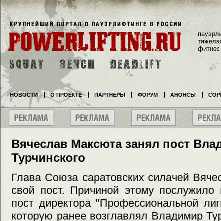
пауэрл
тяжела
фитнес
НОВОСТИ
О ПРОЕКТЕ
ПАРТНЕРЫ
ФОРУМ
АНОНСЫ
СОР
Вячеслав Максюта занял пост Вла
Турчинского
Глава Союза саратовских силачей Вяче
свой пост. Причиной этому послужило 
пост директора "Профессиональной лиг
которую ранее возглавлял Владимир Ту