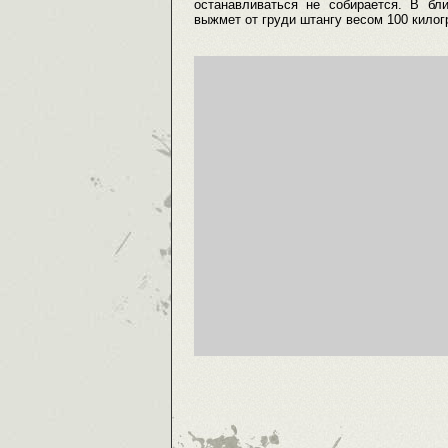
останавливаться не собирается. В бл
выжмет от груди штангу весом 100 килог