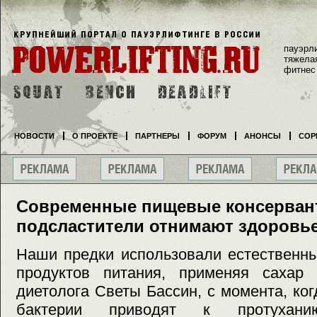
пауэрл
тяжела
фитнес
НОВОСТИ
О ПРОЕКТЕ
ПАРТНЕРЫ
ФОРУМ
АНОНСЫ
СОР
Современные пищевые консерван
подсластители отнимают здоровь
Наши предки использовали естественн
продуктов питания, применяя сахар
диетолога Светы Бассин, с момента, ког
бактерии приводят к протухани