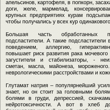
апельсинов, картофеля, в попкорн, заса
доги, желе, мармелад, консервиров
крупных предприятиях курам подсыпаю
чтобы получались у всех кур одинакового
Большая часть обработанных пр
подсластители. А такие подсластители
поведением, аллергию, гиперакти
повышает риск развития рака мочевого
загустители и стабилизаторы, - не
сметан, масла, майонеза, мороженого
неврологическими расстройствами и кож
Глутамат натрия – популярнейший усил
знает, но он стоит за головными боля
болями в груди, депрессией, скачкам
нейротоксичности. А вот в хлеб до