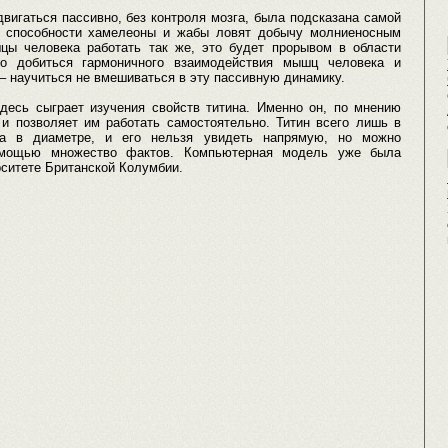
вигаться пассивно, без контроля мозга, была подсказана самой
й способности хамелеоны и жабы ловят добычу молниеносным
цы человека работать так же, это будет прорывом в области
но добиться гармоничного взаимодействия мышц человека и
 – научиться не вмешиваться в эту пассивную динамику.
есь сыграет изучения свойств титина. Именно он, по мнению
 позволяет им работать самостоятельно. Титин всего лишь в
а в диаметре, и его нельзя увидеть напрямую, но можно
омощью множество фактов. Компьютерная модель уже была
ситете Британской Колумбии.