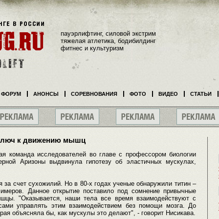
пауэрлифтинг, силовой экстрим
тяжелая атлетика, бодибилдинг
фитнес и культуризм
ФОРУМ
АНОНСЫ
СОРЕВНОВАНИЯ
ФОТО
ВИДЕО
СТАТЬИ
 ключ к движению мышц
ая команда исследователей во главе с профессором биологии
ерной Аризоны выдвинула гипотезу об эластичных мускулах,
за счет сухожилий. Но в 80-х годах ученые обнаружили титин –
имеров. Данное открытие поставило под сомнение привычные
ышцы. "Оказывается, наши тела все время взаимодействуют с
сами управлять этим взаимодействием без помощи мозга. До
рая объясняла бы, как мускулы это делают", - говорит Нисикава.