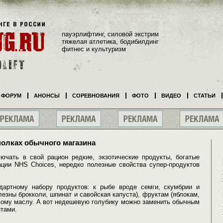
пауэрлифтинг, силовой экстрим
тяжелая атлетика, бодибилдинг
фитнес и культуризм
ФОРУМ
АНОНСЫ
СОРЕВНОВАНИЯ
ФОТО
ВИДЕО
СТАТЬИ
полках обычного магазина
чать в свой рацион редкие, экзотические продукты, богатые
ации NHS Choices, нередко полезные свойства супер-продуктов
дартному набору продуктов: к рыбе вроде семги, скумбрии и
езны брокколи, шпинат и савойская капуста), фруктам (яблокам,
вому маслу. А вот недешевую голубику можно заменить обычным
нтами.