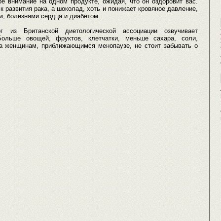
е внимание на одном продукте, ожидая, что он оздоровит вас.
к развития рака, а шоколад, хоть и понижает кровяное давление,
м, болезнями сердца и диабетом.
г из Британской диетологической ассоциации озвучивает
ольше овощей, фруктов, клетчатки, меньше сахара, соли,
а женщинам, приближающимся менопаузе, не стоит забывать о