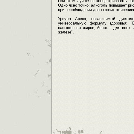
При этом лучше не концентрировать сво
Одно ясно точно: алкоголь повышает рис
при несоблюдении дозы грозит ожирение
Урсула Аренз, независимый диетоло
универсальную формулу здоровья: "Б
насыщенных жиров, белок – для всех, 
железе".