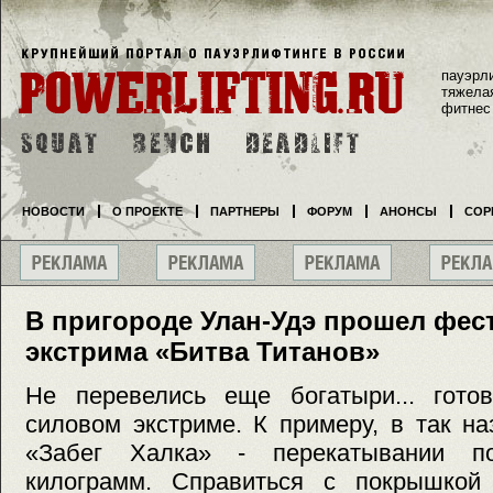
пауэрл
тяжела
фитнес
НОВОСТИ
О ПРОЕКТЕ
ПАРТНЕРЫ
ФОРУМ
АНОНСЫ
СОР
В пригороде Улан-Удэ прошел фес
экстрима «Битва Титанов»
Не перевелись еще богатыри... гото
силовом экстриме. К примеру, в так н
«Забег Халка» - перекатывании п
килограмм. Справиться с покрышкой