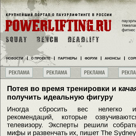
пауэрл
тяжела
фитнес
НОВОСТИ
О ПРОЕКТЕ
ПАРТНЕРЫ
ФОРУМ
АНОНСЫ
СОР
Потея во время тренировки и качая
получить идеальную фигуру
Иногда сбросить вес нелегко из
рекомендаций, которые озвучиваю
телевизору. Эксперты решили собра
мифы и развенчать их, пишет The Sydney 